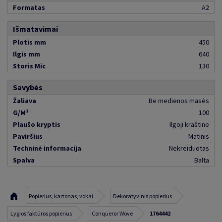
Formatas
A2
Išmatavimai
Plotis mm
450
Ilgis mm
640
Storis Mic
130
Savybės
Žaliava
Be medienos masės
G/M²
100
Plaušo kryptis
Ilgoji kraštinė
Paviršius
Matinis
Techninė informacija
Nekreiduotas
Spalva
Balta
Popierius, kartonas, vokai
Dekoratyvinis popierius
Lygios faktūros popierius
Conqueror Wove
1764442