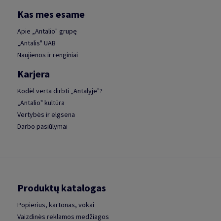
Kas mes esame
Apie „Antalio" grupę
„Antalis" UAB
Naujienos ir renginiai
Karjera
Kodėl verta dirbti „Antalyje"?
„Antalio" kultūra
Vertybės ir elgsena
Darbo pasiūlymai
Produktų katalogas
Popierius, kartonas, vokai
Vaizdinės reklamos medžiagos