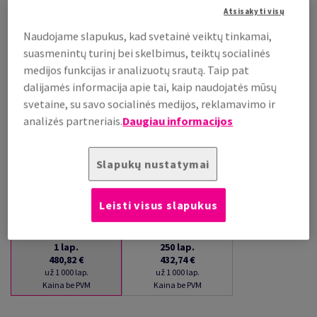
Atsisakyti visų
už 1 000 lap.
(29 kg )
Naudojame slapukus, kad svetainė veiktų tinkamai,
PRISTATYMAS APYTIKSLIAI PER 16 DIENAS (-Ų)
suasmenintų turinį bei skelbimus, teiktų socialinės
(NEGRĄŽINAMA PREKĖ)
medijos funkcijas ir analizuotų srautą. Taip pat
Kiekių palyginimas
dalijamės informacija apie tai, kaip naudojatės mūsų
lap.
svetaine, su savo socialinės medijos, reklamavimo ir
analizės partneriais.
Daugiau informacijos
−
+
Slapukų nustatymai
Leisti visus slapukus
1
lap.
250
lap.
480,82 €
432,74 €
už 1 000 lap.
už 1 000 lap.
Kaina be PVM
Kaina be PVM