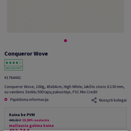
Conqueror Wove
#1764442
Conqueror Wove, 100g, 45x64cm, High White, lakšto storis 0.130 mm,
su vandens ženklu 500 lapų pakuotėje, FSC Mix Credit
Papildoma informacija
Nusiųsti kolegai
Kaina be PVM
480,82 €
10,00% nuolaida
mažiausia galima kaina
432,74 €