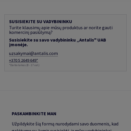
SUSISIEKITE SU VADYBININKU
Turite klausimų apie mūsų produktus ar norite gauti
komercinį pasiūlymą?
Susisiekite su savo vadybininku „Antalis" UAB
įmonėje.
uzsakymai@antalis.com
+370 5 2649 649*
*Darbo laikas (8 - 17 val.)
PASKAMBINKITE MAN
Užpildykite šią formą nurodydami savo duomenis, kad
galėtume su Jumis susisiekti, ir mūsų vadybininkai