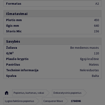
Formatas
A2
Išmatavimai
Plotis mm
450
Ilgis mm
640
Storis Mic
156
Savybės
Žaliava
Be medienos masės
G/M²
120
Plaušo kryptis
Ilgoji kraštinė
Paviršius
Matinis
Techninė informacija
Nekreiduotas
Spalva
Balta
Popierius, kartonas, vokai
Dekoratyvinis popierius
Lygios faktūros popierius
Conqueror Wove
1764346