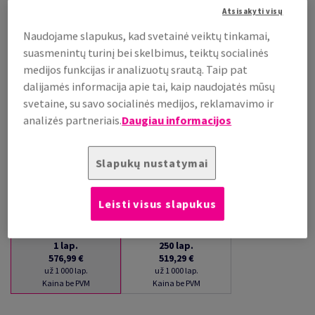
Atsisakyti visų
už 1 000 lap.
(35 kg )
Naudojame slapukus, kad svetainė veiktų tinkamai,
PRISTATYMAS APYTIKSLIAI PER 16 DIENAS (-Ų)
suasmenintų turinį bei skelbimus, teiktų socialinės
(NEGRĄŽINAMA PREKĖ)
medijos funkcijas ir analizuotų srautą. Taip pat
Kiekių palyginimas
dalijamės informacija apie tai, kaip naudojatės mūsų
lap.
svetaine, su savo socialinės medijos, reklamavimo ir
analizės partneriais.
Daugiau informacijos
−
+
Slapukų nustatymai
Leisti visus slapukus
1
lap.
250
lap.
576,99 €
519,29 €
už 1 000 lap.
už 1 000 lap.
Kaina be PVM
Kaina be PVM