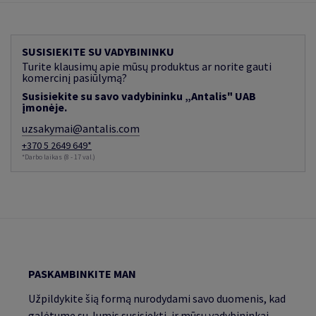
SUSISIEKITE SU VADYBININKU
Turite klausimų apie mūsų produktus ar norite gauti
komercinį pasiūlymą?
Susisiekite su savo vadybininku „Antalis" UAB
įmonėje.
uzsakymai@antalis.com
+370 5 2649 649*
*Darbo laikas (8 - 17 val.)
PASKAMBINKITE MAN
Užpildykite šią formą nurodydami savo duomenis, kad
galėtume su Jumis susisiekti, ir mūsų vadybininkai