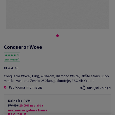
Conqueror Wove
#1764346
Conqueror Wove, 120g, 45x64cm, Diamond White, lakšto storis 0.156
mm, be vandens ženklo 250 lapų pakuotėje, FSC Mix Credit
Papildoma informacija
Nusiųsti kolegai
Kaina be PVM
576,99 €
10,00% nuolaida
mažiausia galima kaina
519,29 €