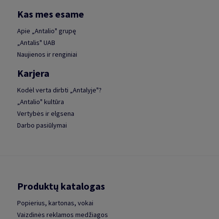
Kas mes esame
Apie „Antalio" grupę
„Antalis" UAB
Naujienos ir renginiai
Karjera
Kodėl verta dirbti „Antalyje"?
„Antalio" kultūra
Vertybės ir elgsena
Darbo pasiūlymai
Produktų katalogas
Popierius, kartonas, vokai
Vaizdinės reklamos medžiagos