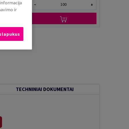
 informacija
−
+
mavimo ir
 slapukus
TECHNINIAI DOKUMENTAI