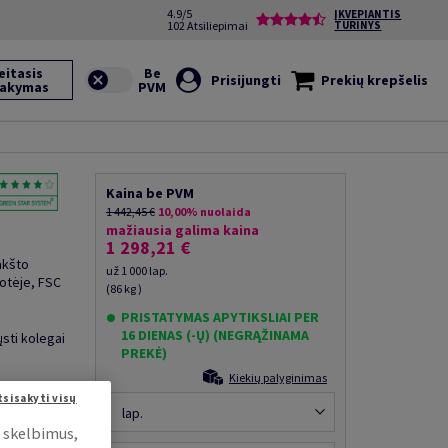
4.9/5
ĮKVEPIANTIS
102 Atsiliepimai
TURINYS
eitasis
Prisijungti
Prekių krepšelis
sakymas
Kaina be PVM
1 442,45 €
10,00% nuolaida
mažiausia galima kaina
1 298,21 €
akšto
už 1 000 lap.
otėje, FSC
(86 kg )
PRISTATYMAS APYTIKSLIAI PER
16 DIENAS (-Ų) (NEGRĄŽINAMA
ųsti kolegai
PREKĖ)
Kiekių palyginimas
tsisakyti visų
lap.
i skelbimus,