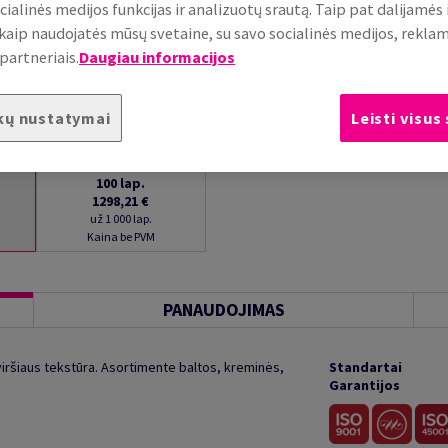
cialinės medijos funkcijas ir analizuotų srautą. Taip pat dalijamės
, kaip naudojatės mūsų svetaine, su savo socialinės medijos, rekla
partneriais.
Daugiau informacijos
kų nustatymai
Leisti visus
100
lap.
1298,21 €
už 1 000 lap.
Kaina be PVM
PANAUDOJIMAS
iršiaus tekstūra. Asortimente baltos, kreminės,
Standartai
Garantijos