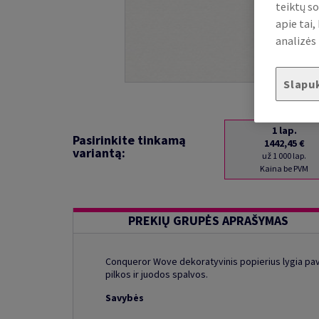
teiktų so
apie tai
analizės 
Slapu
1
lap.
Pasirinkite tinkamą
1442,45 €
variantą:
už 1 000 lap.
Kaina be PVM
PREKIŲ GRUPĖS APRAŠYMAS
Conqueror Wove dekoratyvinis popierius lygia pav
pilkos ir juodos spalvos.
Savybės