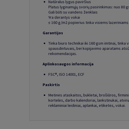
Natūralus lygus paviršius
Platus lyginamųjų svorių pasirinkimas: nuo 80 
Gali būti su vandens ženklais
Yra derantys vokai
≤ 160 g/m2 popierius tinka visiems lazeriniams
Garantijos
Tinka biuro technikai iki 160 gsm imtinai, tinka v
spausdintuvais, bei kopijavimo aparatams atsi
rekomendacijas.
Aplinkosaugos informacija
FSC®, ISO 14001, ECF
Paskirtis
Metinės ataskaitos, bukletai, brošiūros, firminis 
kortelės, darbo kalendoriai, lankstinukai, atviru
reklaminiai leidiniai, aplankai, etiketės, vokai.