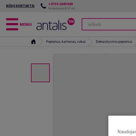
+370 5 2649 649
MŪSŲ KONTAKTAI
Darbo laikas 8-17 val.
MENIU
Popierius, kartonas, vokai
Dekoratyvinis popierius
Naudojam