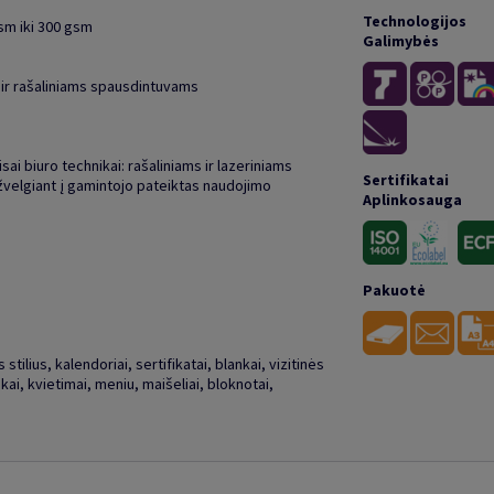
Technologijos
gsm iki 300 gsm
Galimybės
 ir rašaliniams spausdintuvams
isai biuro technikai: rašaliniams ir lazeriniams
Sertifikatai
žvelgiant į gamintojo pateiktas naudojimo
Aplinkosauga
Pakuotė
stilius, kalendoriai, sertifikatai, blankai, vizitinės
kai, kvietimai, meniu, maišeliai, bloknotai,