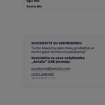
Ilgis mm
Storis Mic
SUSISIEKITE SU VADYBININKU
Turite klausimų apie mūsų produktus ar
norite gauti komercinį pasiūlymą?
Susisiekite su savo vadybininku
„Antalis" UAB įmonėje.
uzsakymai@antalis.com
+370 5 2649 649*
*Darbo laikas (8 - 17 val.)