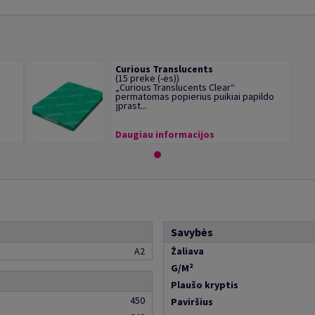
Curious Translucents
(15 prekė (-ės))
„Curious Translucents Clear“
permatomas popierius puikiai papildo
įprast...
Daugiau informacijos
Savybės
A2
Žaliava
G/M²
Plaušo kryptis
450
Paviršius