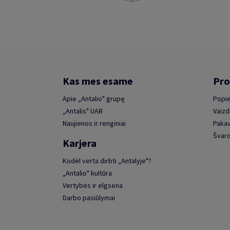
Kas mes esame
Pro
Apie „Antalio" grupę
Popie
„Antalis" UAB
Vaizd
Naujienos ir renginiai
Paka
Švaro
Karjera
Kodėl verta dirbti „Antalyje"?
„Antalio" kultūra
Vertybės ir elgsena
Darbo pasiūlymai