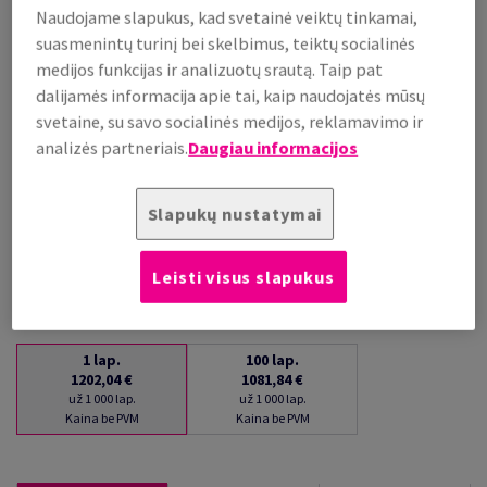
Naudojame slapukus, kad svetainė veiktų tinkamai,
už 1 000 lap.
suasmenintų turinį bei skelbimus, teiktų socialinės
(72 kg )
medijos funkcijas ir analizuotų srautą. Taip pat
PALAIKOMA SANDĖLYJE
dalijamės informacija apie tai, kaip naudojatės mūsų
Kiekių palyginimas
svetaine, su savo socialinės medijos, reklamavimo ir
lap.
analizės partneriais.
Daugiau informacijos
−
+
Slapukų nustatymai
Leisti visus slapukus
1
lap.
100
lap.
1202,04 €
1081,84 €
už 1 000 lap.
už 1 000 lap.
Kaina be PVM
Kaina be PVM