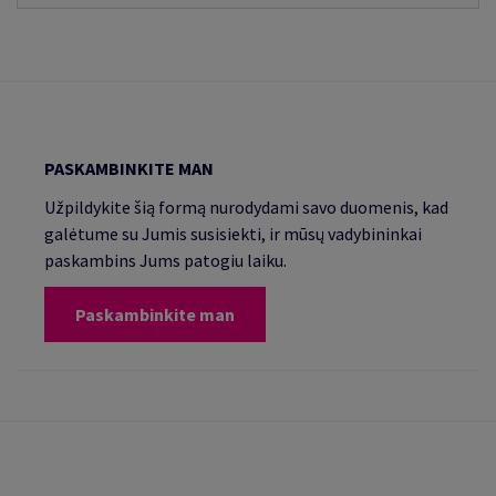
PASKAMBINKITE MAN
Užpildykite šią formą nurodydami savo duomenis, kad
galėtume su Jumis susisiekti, ir mūsų vadybininkai
paskambins Jums patogiu laiku.
Paskambinkite man