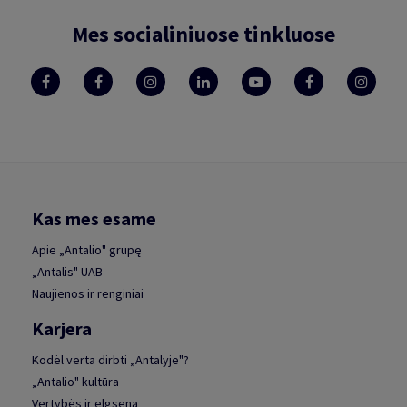
Mes socialiniuose tinkluose
Kas mes esame
Apie „Antalio" grupę
„Antalis" UAB
Naujienos ir renginiai
Karjera
Kodėl verta dirbti „Antalyje"?
„Antalio" kultūra
Vertybės ir elgsena