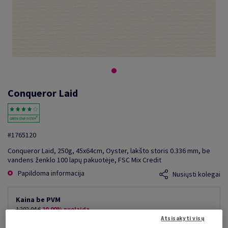
Conqueror Laid
#1765120
Conqueror Laid, 250g, 45x64cm, Oyster, lakšto storis 0.336 mm, be
vandens ženklo 100 lapų pakuotėje, FSC Mix Credit
Papildoma informacija
Nusiųsti kolegai
Kaina be PVM
1 202,04 €
10,00% nuolaida
mažiausia galima kaina
Atsisakyti visų
1 081,84 €