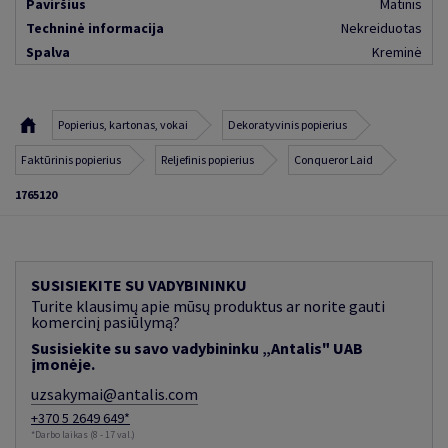
Paviršius
Matinis
Techninė informacija
Nekreiduotas
Spalva
Kreminė
Popierius, kartonas, vokai
Dekoratyvinis popierius
Faktūrinis popierius
Reljefinis popierius
Conqueror Laid
1765120
SUSISIEKITE SU VADYBININKU
Turite klausimų apie mūsų produktus ar norite gauti
komercinį pasiūlymą?
Susisiekite su savo vadybininku „Antalis" UAB
įmonėje.
uzsakymai@antalis.com
+370 5 2649 649*
*Darbo laikas (8 - 17 val.)