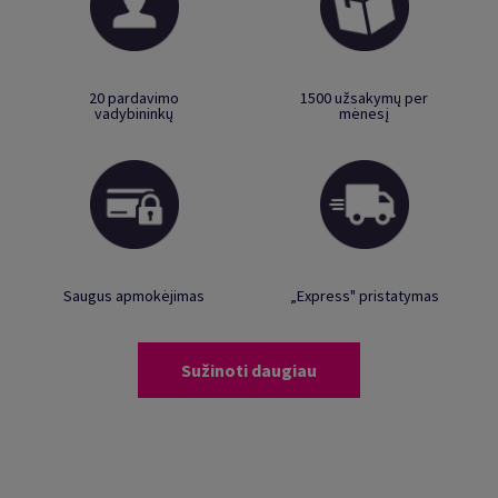
20 pardavimo
1500 užsakymų per
vadybininkų
mėnesį
Saugus apmokėjimas
„Express" pristatymas
Sužinoti daugiau