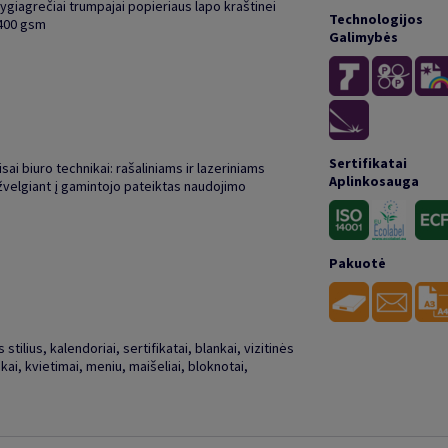
lygiagrečiai trumpajai popieriaus lapo kraštinei
Technologijos
 400 gsm
Galimybės
Sertifikatai
isai biuro technikai: rašaliniams ir lazeriniams
Aplinkosauga
žvelgiant į gamintojo pateiktas naudojimo
Pakuotė
stilius, kalendoriai, sertifikatai, blankai, vizitinės
kai, kvietimai, meniu, maišeliai, bloknotai,