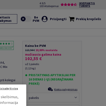
4.9/5
ĮKVEPIANTIS
103 Atsiliepimai
TURINYS
eitasis
Prisijungti
Prekių krepšelis
sakymas
Kaina be PVM
113,94 €
10,00% nuolaida
mažiausia galima kaina
102,55 €
 A4,
už 1 pakelis
SC Mix
(3,12 kg )
PRISTATYMAS APYTIKSLIAI PER
16 DIENAS (-Ų) (NEGRĄŽINAMA
ųsti kolegai
PREKĖ)
tsisakyti visų
Kiekių palyginimas
i skelbimus,
pakelis
 informacija