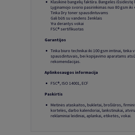
Klasikinė bangelių faktūra. Bangelės išsidėstę 
Lyginamojo svorio pasirinkimas nuo 80 gsm iki
Tinka Dry toner spausdintuvams
Gali būti su vandens ženklais
Yra derantys vokai
FSC® sertifikuotas
Garantijos
Tinka biuro technikai iki 100 gsm imtinai, tinka v
spausdintuvais, bei kopijavimo aparatams atsi
rekomendacijas.
Aplinkosaugos informacija
FSC®, ISO 14001, ECF
Paskirtis
Metinės ataskaitos, bukletai, brošiūros, firminis 
kortelės, darbo kalendoriai, lankstinukai, atviru
reklaminiai leidiniai, aplankai, etiketės, vokai.