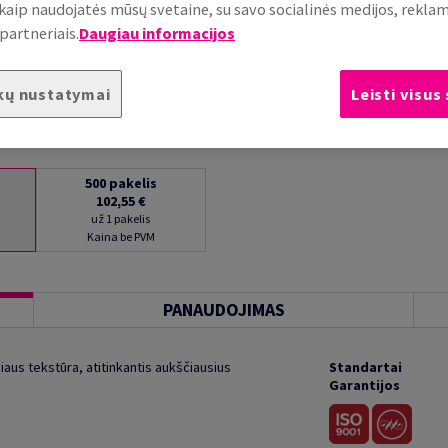
, kaip naudojatės mūsų svetaine, su savo socialinės medijos, rekla
partneriais.
Daugiau informacijos
kų nustatymai
Leisti visus
500
pakelis
102,55 €
už 1 pakelis
Kaina be PVM
PANAUDOJIMAS
iaus tekstūra, atitinkantis aukščiausius
Standartai
Garantijos