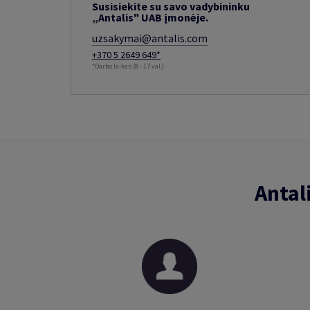
Susisiekite su savo vadybininku
„Antalis" UAB įmonėje.
uzsakymai@antalis.com
+370 5 2649 649*
*Darbo laikas (8 - 17 val.)
Antal