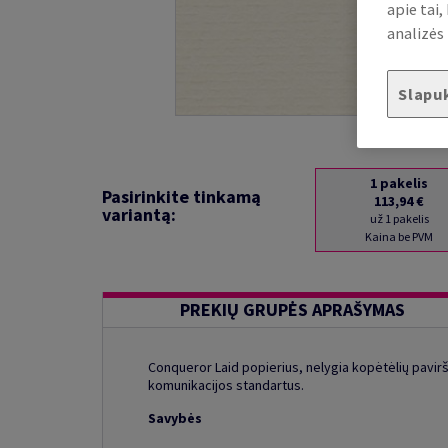
apie tai
analizės 
Slapu
1
pakelis
Pasirinkite tinkamą
113,94 €
variantą:
už 1 pakelis
Kaina be PVM
PREKIŲ GRUPĖS APRAŠYMAS
Conqueror Laid popierius, nelygia kopėtėlių pavirš
komunikacijos standartus.
Savybės