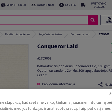
PRISTATYMO
VISI PRODUKTAI
VADYBININKAI
KARJERA
SĄLYGOS
Gr
už
Faktūrinis popierius
Reljefinis popierius
Conqueror Laid
1765061
Conqueror Laid
#1765061
Dekoratyvinis popierius Conqueror Laid, 100 gsm,
Oyster, su vandens ženklu, 500 lapų pakuotėje, F
Credit
Papildoma informacija
Nusi
A
e slapukus, kad svetainė veiktų tinkamai, suasmenintų turinį be
cialinės medijos funkcijas ir analizuotų srautą. Taip pat dalijamės