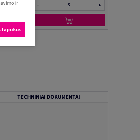
mavimo ir
−
+
 slapukus
TECHNINIAI DOKUMENTAI