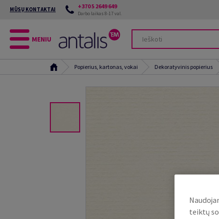
+370 5 2649 649
MŪSŲ KONTAKTAI
Darbo laikas 8-17 val.
MENIU
Popierius, kartonas, vokai
Dekoratyvinis popierius
Naudojam
teiktų so