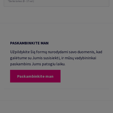
*Darbo laikas (8 - 17 val.)
PASKAMBINKITE MAN
Užpildykite šią formą nurodydami savo duomenis, kad
galėtume su Jumis susisiekti, ir mūsų vadybininkai
paskambins Jums patogiu laiku.
Paskambinkite man