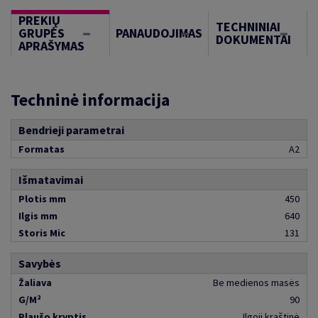
PREKIŲ
TECHNINIAI
GRUPĖS
PANAUDOJIMAS
DOKUMENTAI
APRAŠYMAS
Techninė informacija
Bendrieji parametrai
Formatas
A2
Išmatavimai
Plotis mm
450
Ilgis mm
640
Storis Mic
131
Savybės
Žaliava
Be medienos masės
G/M²
90
Plaušo kryptis
Ilgoji kraštinė