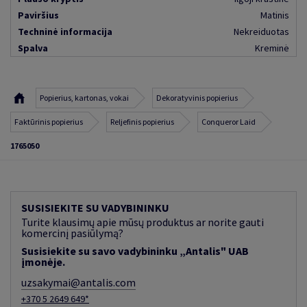
Paviršius
Matinis
Techninė informacija
Nekreiduotas
Spalva
Kreminė
Popierius, kartonas, vokai
Dekoratyvinis popierius
Faktūrinis popierius
Reljefinis popierius
Conqueror Laid
1765050
SUSISIEKITE SU VADYBININKU
Turite klausimų apie mūsų produktus ar norite gauti
komercinį pasiūlymą?
Susisiekite su savo vadybininku „Antalis" UAB
įmonėje.
uzsakymai@antalis.com
+370 5 2649 649*