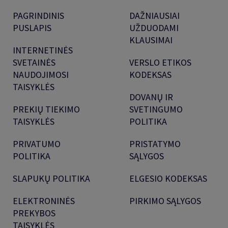
PAGRINDINIS
DAŽNIAUSIAI
PUSLAPIS
UŽDUODAMI
KLAUSIMAI
INTERNETINĖS
SVETAINĖS
VERSLO ETIKOS
NAUDOJIMOSI
KODEKSAS
TAISYKLĖS
DOVANŲ IR
PREKIŲ TIEKIMO
SVETINGUMO
TAISYKLĖS
POLITIKA
PRIVATUMO
PRISTATYMO
POLITIKA
SĄLYGOS
SLAPUKŲ POLITIKA
ELGESIO KODEKSAS
ELEKTRONINĖS
PIRKIMO SĄLYGOS
PREKYBOS
TAISYKLĖS