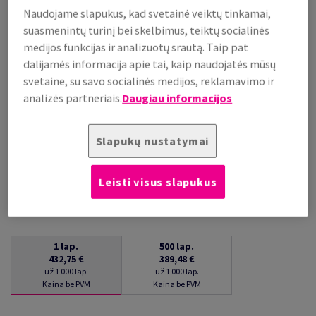
Naudojame slapukus, kad svetainė veiktų tinkamai,
už 1 000 lap.
(26 kg )
suasmenintų turinį bei skelbimus, teiktų socialinės
medijos funkcijas ir analizuotų srautą. Taip pat
PRISTATYMAS APYTIKSLIAI PER 16 DIENAS (-Ų)
(NEGRĄŽINAMA PREKĖ)
dalijamės informacija apie tai, kaip naudojatės mūsų
Kiekių palyginimas
svetaine, su savo socialinės medijos, reklamavimo ir
analizės partneriais.
Daugiau informacijos
lap.
−
+
Slapukų nustatymai
Leisti visus slapukus
1
lap.
500
lap.
432,75 €
389,48 €
už 1 000 lap.
už 1 000 lap.
Kaina be PVM
Kaina be PVM