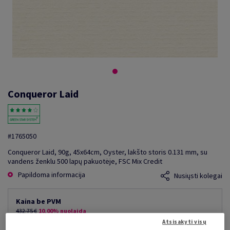
Conqueror Laid
#1765050
Conqueror Laid, 90g, 45x64cm, Oyster, lakšto storis 0.131 mm, su
vandens ženklu 500 lapų pakuotėje, FSC Mix Credit
Papildoma informacija
Nusiųsti kolegai
Kaina be PVM
432,75 €
10,00% nuolaida
mažiausia galima kaina
Atsisakyti visų
389,48 €