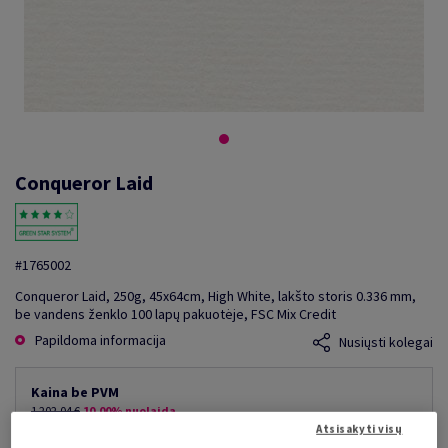
Conqueror Laid
#1765002
Conqueror Laid, 250g, 45x64cm, High White, lakšto storis 0.336 mm,
be vandens ženklo 100 lapų pakuotėje, FSC Mix Credit
Papildoma informacija
Nusiųsti kolegai
Kaina be PVM
1 202,04 €
10,00% nuolaida
mažiausia galima kaina
Atsisakyti visų
1 081,84 €