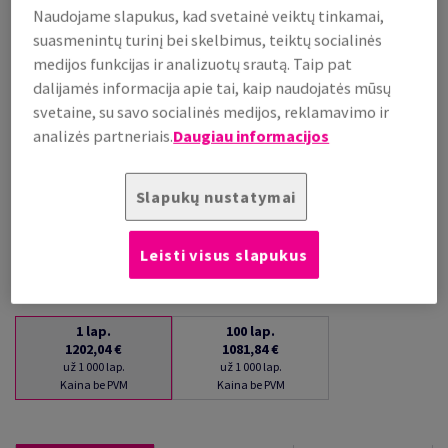
Naudojame slapukus, kad svetainė veiktų tinkamai,
už 1 000 lap.
suasmenintų turinį bei skelbimus, teiktų socialinės
(72 kg )
medijos funkcijas ir analizuotų srautą. Taip pat
PALAIKOMA SANDĖLYJE
dalijamės informacija apie tai, kaip naudojatės mūsų
Kiekių palyginimas
svetaine, su savo socialinės medijos, reklamavimo ir
lap.
analizės partneriais.
Daugiau informacijos
−
+
Slapukų nustatymai
Leisti visus slapukus
1
lap.
100
lap.
1202,04 €
1081,84 €
už 1 000 lap.
už 1 000 lap.
Kaina be PVM
Kaina be PVM