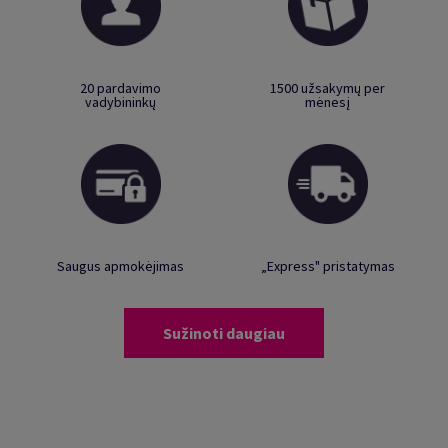
20 pardavimo
1500 užsakymų per
vadybininkų
mėnesį
Saugus apmokėjimas
„Express" pristatymas
Sužinoti daugiau