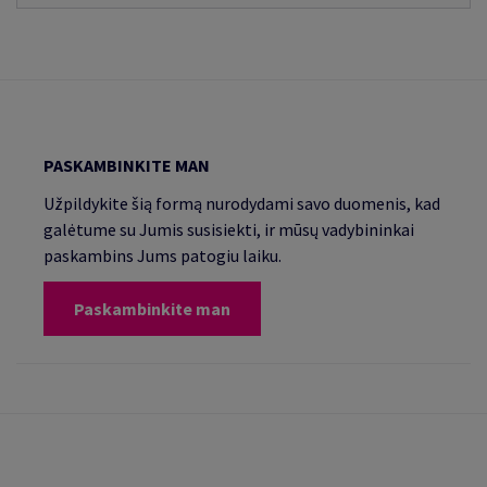
PASKAMBINKITE MAN
Užpildykite šią formą nurodydami savo duomenis, kad
galėtume su Jumis susisiekti, ir mūsų vadybininkai
paskambins Jums patogiu laiku.
Paskambinkite man