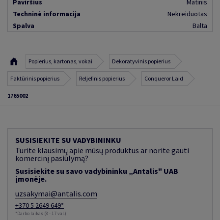
Paviršius
Matinis
Techninė informacija
Nekreiduotas
Spalva
Balta
Popierius, kartonas, vokai
Dekoratyvinis popierius
Faktūrinis popierius
Reljefinis popierius
Conqueror Laid
1765002
SUSISIEKITE SU VADYBININKU
Turite klausimų apie mūsų produktus ar norite gauti
komercinį pasiūlymą?
Susisiekite su savo vadybininku „Antalis" UAB
įmonėje.
uzsakymai@antalis.com
+370 5 2649 649*
*Darbo laikas (8 - 17 val.)