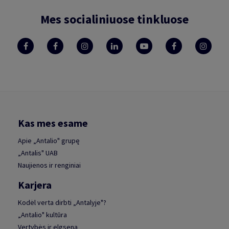
Mes socialiniuose tinkluose
Kas mes esame
Apie „Antalio" grupę
„Antalis" UAB
Naujienos ir renginiai
Karjera
Kodėl verta dirbti „Antalyje"?
„Antalio" kultūra
Vertybės ir elgsena