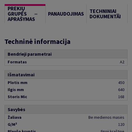
PREKIŲ
TECHNINIAI
GRUPĖS
PANAUDOJIMAS
DOKUMENTAI
APRAŠYMAS
Techninė informacija
Bendrieji parametrai
Formatas
A2
Išmatavimai
Plotis mm
450
Ilgis mm
640
Storis Mic
168
Savybės
Žaliava
Be medienos masės
G/M²
120
Plaušo kryptis
Ilgoji kraštinė