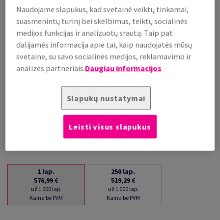
Naudojame slapukus, kad svetainė veiktų tinkamai,
už 1 000 lap.
(35 kg )
suasmenintų turinį bei skelbimus, teiktų socialinės
medijos funkcijas ir analizuotų srautą. Taip pat
PRISTATYMAS APYTIKSLIAI PER 16 DIENAS (-Ų)
(NEGRĄŽINAMA PREKĖ)
dalijamės informacija apie tai, kaip naudojatės mūsų
Kiekių palyginimas
svetaine, su savo socialinės medijos, reklamavimo ir
analizės partneriais.
Daugiau informacijos
lap.
−
+
Slapukų nustatymai
Leisti visus slapukus
1
lap.
250
lap.
576,99 €
519,29 €
už 1 000 lap.
už 1 000 lap.
Kaina be PVM
Kaina be PVM