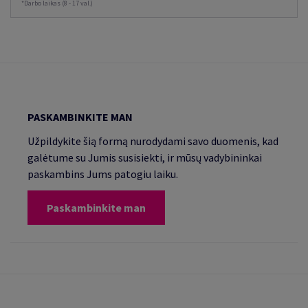
*Darbo laikas (8 - 17 val.)
PASKAMBINKITE MAN
Užpildykite šią formą nurodydami savo duomenis, kad
galėtume su Jumis susisiekti, ir mūsų vadybininkai
paskambins Jums patogiu laiku.
Paskambinkite man