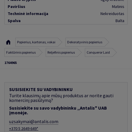
Paviršius
Matinis
Techninė informacija
Nekreiduotas
Spalva
Balta
Popierius, kartonas, vokai
Dekoratyvinis popierius
Faktūrinis popierius
Reljefinis popierius
Conqueror Laid
1764965
SUSISIEKITE SU VADYBININKU
Turite klausimų apie mūsų produktus ar norite gauti
komercinį pasiūlymą?
Susisiekite su savo vadybininku „Antalis" UAB
įmonėje.
uzsakymai@antalis.com
+370 5 2649 649*