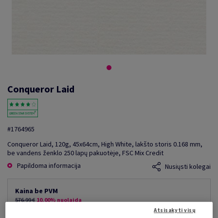
Conqueror Laid
#1764965
Conqueror Laid, 120g, 45x64cm, High White, lakšto storis 0.168 mm,
be vandens ženklo 250 lapų pakuotėje, FSC Mix Credit
Papildoma informacija
Nusiųsti kolegai
Kaina be PVM
576,99 €
10,00% nuolaida
mažiausia galima kaina
Atsisakyti visų
519,29 €