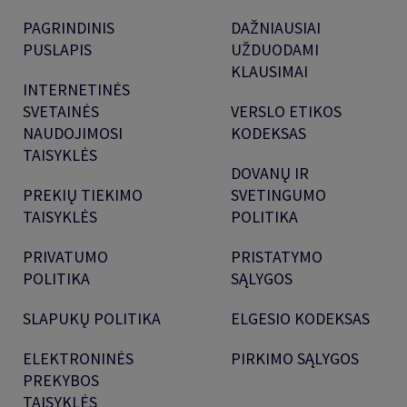
PAGRINDINIS
DAŽNIAUSIAI
PUSLAPIS
UŽDUODAMI
KLAUSIMAI
INTERNETINĖS
SVETAINĖS
VERSLO ETIKOS
NAUDOJIMOSI
KODEKSAS
TAISYKLĖS
DOVANŲ IR
PREKIŲ TIEKIMO
SVETINGUMO
TAISYKLĖS
POLITIKA
PRIVATUMO
PRISTATYMO
POLITIKA
SĄLYGOS
SLAPUKŲ POLITIKA
ELGESIO KODEKSAS
ELEKTRONINĖS
PIRKIMO SĄLYGOS
PREKYBOS
TAISYKLĖS