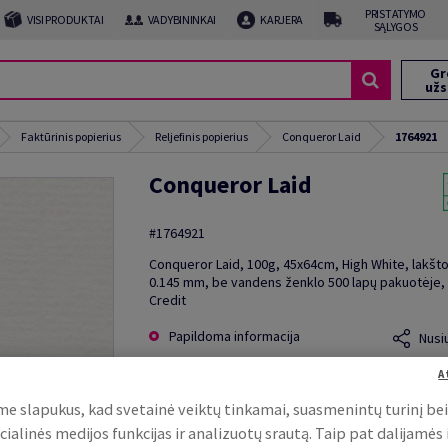
PRISTATYMO
VISI PRODUKTAI
VADYBININKAI
KARJERA
SĄLYGOS
Gr
už
Faktūrinis popierius
Reljefinis popierius
Conqueror Laid
1764921
Conqueror Laid
#1764921
Conqueror Laid, 100g, 45x64cm, High White, lakšto
0.145 mm, be vandens ženklo 500 lapų pakuotėje,
Credit
Papildoma informacija
Nusi
A
e slapukus, kad svetainė veiktų tinkamai, suasmenintų turinį be
cialinės medijos funkcijas ir analizuotų srautą. Taip pat dalijamės