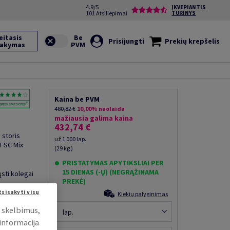
4.9/5
ĮKVEPIANTIS
101 Atsiliepimai
TURINYS
eitasis
Prisijungti
Prekių krepšelis
sakymas
Kaina be PVM
480,82 €
10,00% nuolaida
mažiausia galima kaina
432,74 €
 storis
už 1 000 lap.
 FSC Mix
(29 kg )
PRISTATYMAS APYTIKSLIAI PER
15 DIENAS (-Ų) (NEGRĄŽINAMA
ųsti kolegai
PREKĖ)
tsisakyti visų
Kiekių palyginimas
i skelbimus,
lap.
 informacija