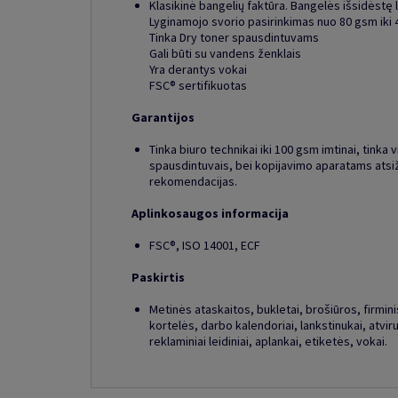
Klasikinė bangelių faktūra. Bangelės išsidėstę 
Lyginamojo svorio pasirinkimas nuo 80 gsm iki
Tinka Dry toner spausdintuvams
Gali būti su vandens ženklais
Yra derantys vokai
FSC® sertifikuotas
Garantijos
Tinka biuro technikai iki 100 gsm imtinai, tinka v
spausdintuvais, bei kopijavimo aparatams atsi
rekomendacijas.
Aplinkosaugos informacija
FSC®, ISO 14001, ECF
Paskirtis
Metinės ataskaitos, bukletai, brošiūros, firminis 
kortelės, darbo kalendoriai, lankstinukai, atviru
reklaminiai leidiniai, aplankai, etiketės, vokai.