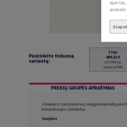
apie tai
analizės 
Slapu
1
lap.
Pasirinkite tinkamą
480,82 €
variantą:
už 1 000 lap.
Kaina be PVM
PREKIŲ GRUPĖS APRAŠYMAS
Conqueror Laid popierius, nelygia kopėtėlių pavirš
komunikacijos standartus.
Savybės