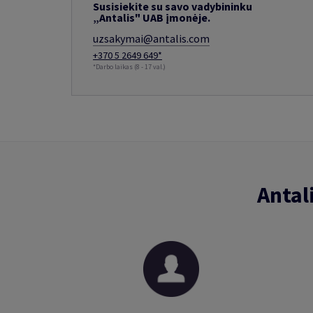
Susisiekite su savo vadybininku
„Antalis" UAB įmonėje.
uzsakymai@antalis.com
+370 5 2649 649*
*Darbo laikas (8 - 17 val.)
Antal