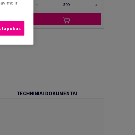
mavimo ir
−
+
 slapukus
TECHNINIAI DOKUMENTAI