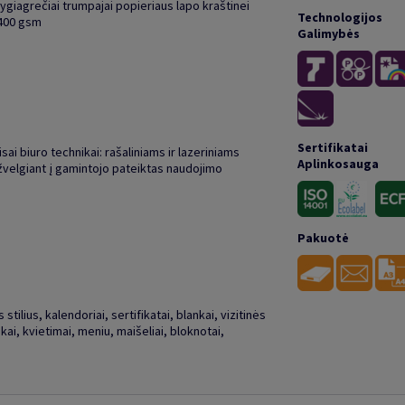
lygiagrečiai trumpajai popieriaus lapo kraštinei
Technologijos
 400 gsm
Galimybės
Sertifikatai
isai biuro technikai: rašaliniams ir lazeriniams
Aplinkosauga
žvelgiant į gamintojo pateiktas naudojimo
Pakuotė
stilius, kalendoriai, sertifikatai, blankai, vizitinės
kai, kvietimai, meniu, maišeliai, bloknotai,