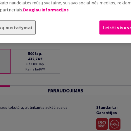
, kaip naudojatės mūsų svetaine, su savo socialinės medijos, rekla
partneriais.
Daugiau informacijos
kų nustatymai
Leisti visus
500
lap.
432,74 €
už 1 000 lap.
Kaina be PVM
PANAUDOJIMAS
iaus tekstūra, atitinkantis aukščiausius
Standartai
Garantijos