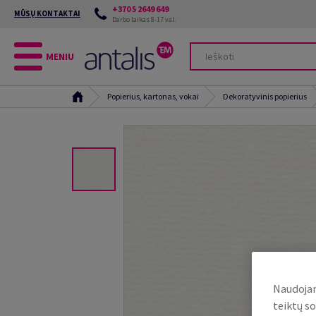
+370 5 2649 649
MŪSŲ KONTAKTAI
Darbo laikas 8-17 val.
MENIU
Popierius, kartonas, vokai
Dekoratyvinis popierius
Naudojam
teiktų so