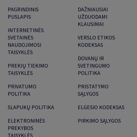
PAGRINDINIS
DAŽNIAUSIAI
PUSLAPIS
UŽDUODAMI
KLAUSIMAI
INTERNETINĖS
SVETAINĖS
VERSLO ETIKOS
NAUDOJIMOSI
KODEKSAS
TAISYKLĖS
DOVANŲ IR
PREKIŲ TIEKIMO
SVETINGUMO
TAISYKLĖS
POLITIKA
PRIVATUMO
PRISTATYMO
POLITIKA
SĄLYGOS
SLAPUKŲ POLITIKA
ELGESIO KODEKSAS
ELEKTRONINĖS
PIRKIMO SĄLYGOS
PREKYBOS
TAISYKLĖS