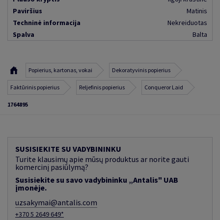
Paviršius
Matinis
Techninė informacija
Nekreiduotas
Spalva
Balta
Popierius, kartonas, vokai
Dekoratyvinis popierius
Faktūrinis popierius
Reljefinis popierius
Conqueror Laid
1764895
SUSISIEKITE SU VADYBININKU
Turite klausimų apie mūsų produktus ar norite gauti
komercinį pasiūlymą?
Susisiekite su savo vadybininku „Antalis" UAB
įmonėje.
uzsakymai@antalis.com
+370 5 2649 649*