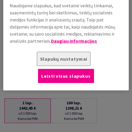
Naudojame slapukus, kad svetainė veiktų tinkamai,
už 1 000 lap.
(86 kg )
suasmenintų turinį bei skelbimus, teiktų socialinės
medijos funkcijas ir analizuotų srautą. Taip pat
PRISTATYMAS APYTIKSLIAI PER 16 DIENAS (-Ų)
(NEGRĄŽINAMA PREKĖ)
dalijamės informacija apie tai, kaip naudojatės mūsų
Kiekių palyginimas
svetaine, su savo socialinės medijos, reklamavimo ir
analizės partneriais.
Daugiau informacijos
lap.
−
+
Slapukų nustatymai
Leisti visus slapukus
1
lap.
100
lap.
1442,45 €
1298,21 €
už 1 000 lap.
už 1 000 lap.
Kaina be PVM
Kaina be PVM