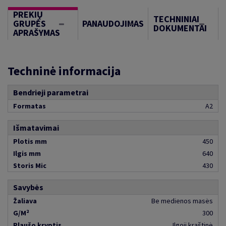
PREKIŲ
TECHNINIAI
GRUPĖS
PANAUDOJIMAS
DOKUMENTAI
APRAŠYMAS
Techninė informacija
Bendrieji parametrai
Formatas
A2
Išmatavimai
Plotis mm
450
Ilgis mm
640
Storis Mic
430
Savybės
Žaliava
Be medienos masės
G/M²
300
Plaušo kryptis
Ilgoji kraštinė