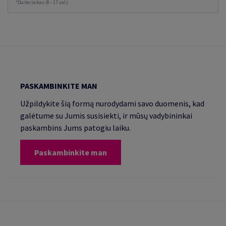
*Darbo laikas (8 - 17 val.)
PASKAMBINKITE MAN
Užpildykite šią formą nurodydami savo duomenis, kad
galėtume su Jumis susisiekti, ir mūsų vadybininkai
paskambins Jums patogiu laiku.
Paskambinkite man