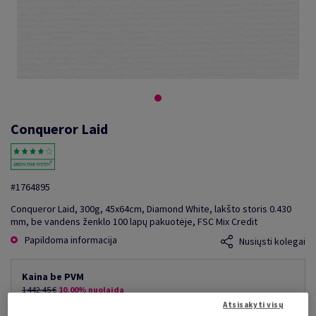
Conqueror Laid
#1764895
Conqueror Laid, 300g, 45x64cm, Diamond White, lakšto storis 0.430
mm, be vandens ženklo 100 lapų pakuotėje, FSC Mix Credit
Papildoma informacija
Nusiųsti kolegai
Kaina be PVM
1 442,45 €
10,00% nuolaida
mažiausia galima kaina
Atsisakyti visų
1 298,21 €