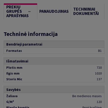
PREKIŲ
TECHNINIAI
GRUPĖS
PANAUDOJIMAS
DOKUMENTAI
APRAŠYMAS
Techninė informacija
Bendrieji parametrai
Formatas
B1
Išmatavimai
Plotis mm
720
Ilgis mm
1020
Storis Mic
137
Savybės
Žaliava
Be medienos masės
G/M²
120
Plaušo kryptis
Ilgoji kraštinė