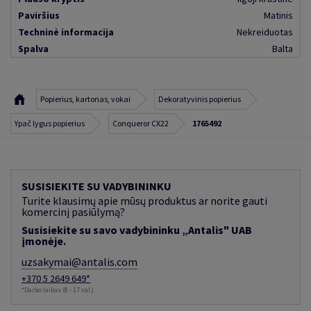
Paviršius
Matinis
Techninė informacija
Nekreiduotas
Spalva
Balta
Popierius, kartonas, vokai
Dekoratyvinis popierius
Ypač lygus popierius
Conqueror CX22
1765492
SUSISIEKITE SU VADYBININKU
Turite klausimų apie mūsų produktus ar norite gauti
komercinį pasiūlymą?
Susisiekite su savo vadybininku „Antalis" UAB
įmonėje.
uzsakymai@antalis.com
+370 5 2649 649*
*Darbo laikas (8 - 17 val.)