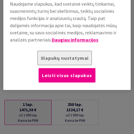
Naudojame slapukus, kad svetainė veiktų tinkamai,
už 1 000 lap.
suasmenintų turinį bei skelbimus, teiktų socialinės
(88 kg )
medijos funkcijas ir analizuotų srautą. Taip pat
PRISTATYMAS APYTIKSLIAI PER 16 DIENAS (-Ų)
dalijamės informacija apie tai, kaip naudojatės mūsų
(NEGRĄŽINAMA PREKĖ)
svetaine, su savo socialinės medijos, reklamavimo ir
Kiekių palyginimas
analizės partneriais.
Daugiau informacijos
lap.
Slapukų nustatymai
−
+
Leisti visus slapukus
1
lap.
250
lap.
1471,30 €
1324,17 €
už 1 000 lap.
už 1 000 lap.
Kaina be PVM
Kaina be PVM