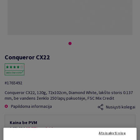
Conqueror CX22
#1765492
Conqueror CX22, 120g, 72x102cm, Diamond White, lakšto storis 0.137
mm, be vandens ženklo 250 lapų pakuotėje, FSC Mix Credit
Papildoma informacija
Nusiųsti kolegai
Kaina be PVM
1 471,30 €
10,00% nuolaida
Atsisakyti visų
mažiausia galima kaina
1 324,17 €