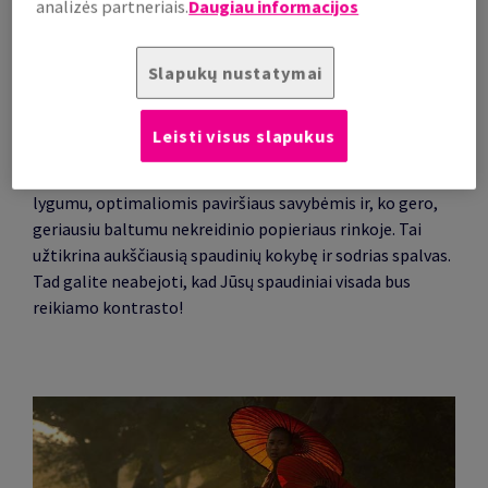
analizės partneriais.
Daugiau informacijos
Slapukų nustatymai
Kai baltas tampa dar baltesniu
Ypatingos popieriaus „Print Speed®“ kokybės paslaptis –
Leisti visus slapukus
„Eucalyptus Globolus“ pluoštas.
Popierius „Print Speed®“ išsiskiria savo nuostabiu
lygumu, optimaliomis paviršiaus savybėmis ir, ko gero,
geriausiu baltumu nekreidinio popieriaus rinkoje. Tai
užtikrina aukščiausią spaudinių kokybę ir sodrias spalvas.
Tad galite neabejoti, kad Jūsų spaudiniai visada bus
reikiamo kontrasto!