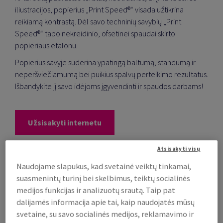
iliustracijos, popierius „Print Speed®“ visada užtikrina
reikiamą kontrastą. Dėl savo techninių savybių „Print
Speed®“
tapo nekreidinio, ofsetinei spaudai skirto
popieriaus etalonu.
Popierius savyje suderina ypatingą baltumą, standumą ir
neperšviečiamumą bei puikius spalvų perteikimo rezultatus.
Išbandykite jį savo idėjoms įgyvendinti ir spaudos darbams!
Užsisakyti internetu
Atsisakyti visų
Naudojame slapukus, kad svetainė veiktų tinkamai,
suasmenintų turinį bei skelbimus, teiktų socialinės
medijos funkcijas ir analizuotų srautą. Taip pat
dalijamės informacija apie tai, kaip naudojatės mūsų
svetaine, su savo socialinės medijos, reklamavimo ir