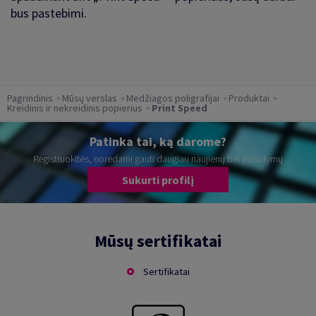
bus pastebimi.
Pagrindinis
Mūsų verslas
Medžiagos poligrafijai
Produktai
Kreidinis ir nekreidinis popierius
Print Speed
Patinka tai, ką darome?
Registruokitės, norėdami gauti daugiau naujienų bei pasiūlymų
Sukurti profilį
Mūsų sertifikatai
Sertifikatai