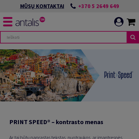
+370 5 2649 649
MŪSŲ KONTAKTAI
PRINT SPEED® – kontrasto menas
Ar tai būtų paprastas tekstas, nuotraukos, ar įmantresnės