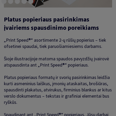
Platus popieriaus pasirinkimas
įvairiems spausdinimo poreikiams
„Print Speed®“ asortimente 2-ų rūšių popierius – tiek
ofsetinei spaudai, tiek paruošiamiesiems darbams.
Šioje iliustracijoje matoma spaudos pavyzdžių įvairovė
atspausdinta ant „Print Speed®“ popieriaus.
Platus popieriaus formatų ir svorių pasirinkimas leidžia
kurti asmeninius laiškus, įmonių ataskaitas, brošiūras,
spausdinti plakatus, atvirukus, firminius blankus ar kitus
verslo dokumentus – tekstas ir grafiniai elementai bus
ryškūs.
Spaudinant ant „Print Speed®“ popieriaus, Jūsų darbai