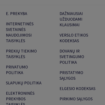
E. PREKYBA
DAŽNIAUSIAI
UŽDUODAMI
INTERNETINĖS
KLAUSIMAI
SVETAINĖS
NAUDOJIMOSI
VERSLO ETIKOS
TAISYKLĖS
KODEKSAS
PREKIŲ TIEKIMO
DOVANŲ IR
TAISYKLĖS
SVETINGUMO
POLITIKA
PRIVATUMO
POLITIKA
PRISTATYMO
SĄLYGOS
SLAPUKŲ POLITIKA
ELGESIO KODEKSAS
ELEKTRONINĖS
PREKYBOS
PIRKIMO SĄLYGOS
TAISYKLĖS