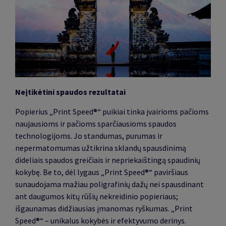
Neįtikėtini spaudos rezultatai
Popierius „Print Speed®“ puikiai tinka įvairioms pačioms
naujausioms ir pačioms sparčiausioms spaudos
technologijoms. Jo standumas, purumas ir
nepermatomumas užtikrina sklandų spausdinimą
dideliais spaudos greičiais ir nepriekaištingą spaudinių
kokybę. Be to, dėl lygaus „Print Speed®“ paviršiaus
sunaudojama mažiau poligrafinių dažų nei spausdinant
ant daugumos kitų rūšių nekreidinio popieriaus;
išgaunamas didžiausias įmanomas ryškumas. „Print
Speed®“ – unikalus kokybės ir efektyvumo derinys.