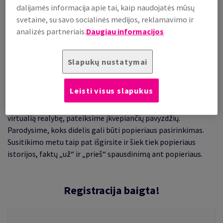
dalijamės informacija apie tai, kaip naudojatės mūsų
svetaine, su savo socialinės medijos, reklamavimo ir
analizės partneriais.
Daugiau informacijos
Slapukų nustatymai
Leisti visus slapukus
Papasakosime, kaip spauda gali sugyventi ir net papildyti
virtualią realybę, pateiksime įkvepiančių pavyzdžių.
Parodysime, koks didelis gali būti popieriaus pasirinkimas.
Susitikimo metu taip pat išgirsite ir šiek tiek popieriaus
istorijos, faktų „už“ ir „prieš“ spausdinimą ant popieriaus.
Registracija baigta!