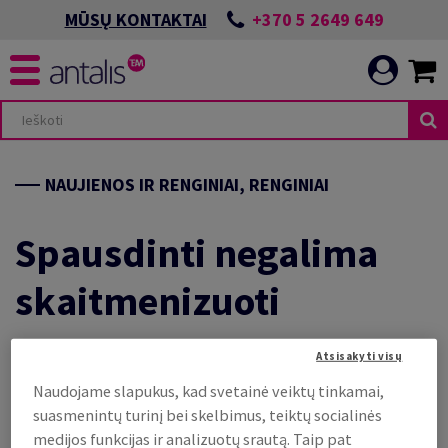
+370 5 2649 649
MŪSŲ KONTAKTAI
NAUJIENOS IR RENGINIAI, RENGINIAI
Spausdinti negalima
skaitmenizuoti
Atsisakyti visų
O kur kablelį dėtumėte jūs? Galbūt net
Naudojame slapukus, kad svetainė veiktų tinkamai,
nereikėtų šių dalykų priešinti?
suasmenintų turinį bei skelbimus, teiktų socialinės
medijos funkcijas ir analizuotų srautą. Taip pat