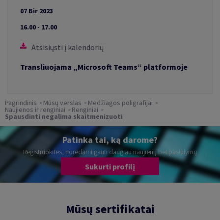
07 Bir 2023
16.00 - 17.00
Atsisiųsti į kalendorių
Transliuojama „Microsoft Teams“ platformoje
Pagrindinis
Mūsų verslas
Medžiagos poligrafijai
Naujienos ir renginiai
Renginiai
Spausdinti negalima skaitmenizuoti
Patinka tai, ką darome?
Registruokitės, norėdami gauti daugiau naujienų bei pasiūlymų
Sukurti profilį
Mūsų sertifikatai