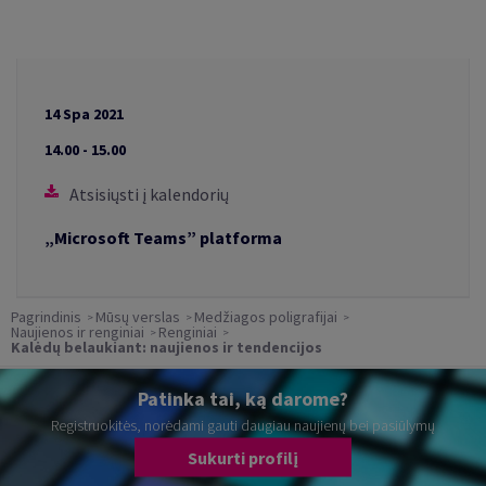
14 Spa 2021
14.00 - 15.00
Atsisiųsti į kalendorių
„Microsoft Teams” platforma
Pagrindinis
Mūsų verslas
Medžiagos poligrafijai
Naujienos ir renginiai
Renginiai
Kalėdų belaukiant: naujienos ir tendencijos
Patinka tai, ką darome?
Registruokitės, norėdami gauti daugiau naujienų bei pasiūlymų
Sukurti profilį