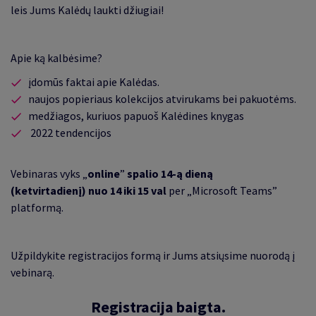
leis Jums Kalėdų laukti džiugiai!
Apie ką kalbėsime?
įdomūs faktai apie Kalėdas
.
naujos popieriaus kolekcijos atvirukams bei pakuotėms
.
medžiagos, kuriuos papuoš Kalėdines knygas
2022 tendencijos
Vebinaras vyks „
online
”
spalio 14-ą dieną
(ketvirtadienį)
nuo 14 iki 15 val
per „Microsoft Teams”
platformą.
Užpildykite registracijos formą ir Jums atsiųsime nuorodą į
vebinarą.
Registracija baigta.