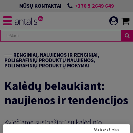
+370 5 2649 649
MŪSŲ KONTAKTAI
RENGINIAI, NAUJIENOS IR RENGINIAI,
POLIGRAFINIŲ PRODUKTŲ NAUJIENOS,
POLIGRAFINIŲ PRODUKTŲ MOKYMAI
Kalėdų belaukiant:
naujienos ir tendencijos
Kviečiame susipažinti su kalėdinio
popieriaus naujienomis. Pasisemkite idėjų
Atsisakyti visų