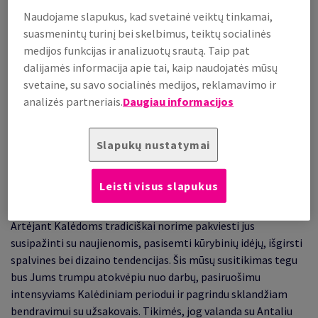
šventiniams leidiniams ir pakuotėms.
Naudojame slapukus, kad svetainė veiktų tinkamai,
suasmenintų turinį bei skelbimus, teiktų socialinės
medijos funkcijas ir analizuotų srautą. Taip pat
dalijamės informacija apie tai, kaip naudojatės mūsų
svetaine, su savo socialinės medijos, reklamavimo ir
analizės partneriais.
Daugiau informacijos
Slapukų nustatymai
Leisti visus slapukus
Mieli Klientai,
Artėjant Kalėdoms tradiciškai norime pakviesti jus
susipažinti su naujienomis, pasisemti kūrybinių idėjų, išgirsti
spalvines bei dizaino tendencijas. Šis mūsų susitikimas tegu
bus Jums trumpu atokvėpiu nuo darbų, pasiruošimu
intensyviams Kalėdiniam periodui ir pagrindu sklandžiam
bendravimui su užsakovais. Tikimės, jog valanda su Antaliu