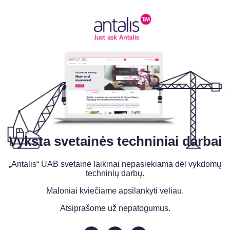
Vyksta svetainės techniniai darbai
„Antalis“ UAB svetainė laikinai nepasiekiama dėl vykdomų
techninių darbų.
Maloniai kviečiame apsilankyti vėliau.
Atsiprašome už nepatogumus.