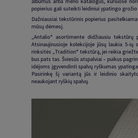
albumus arba meno katalogus, kuriuose nori
popierius gali suteikti leidiniui ypatingo grožio
Dažniausiai tekstūrinis popierius pasitelkiamas
mūsų dėmesį.
„
Antalio
“
asortimente didžiausiu tekstūrų p
Atsinaujinusioje kolekcijoje jūsų laukia 5-ių
rinksitės
„
Tradition
“
tekstūrą, jei reikia griež
bus pats tas. Šviesūs atspalviai – puikus pagrin
idėjoms įgyvendinti spalvų ryškumas ypatingai
Pasirinkę šį variantą jūs ir leidinio skaity
neaukojant ryškių spalvų.