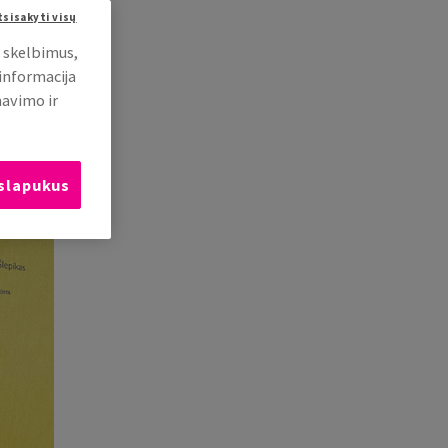
tsisakyti visų
i skelbimus,
 informacija
mavimo ir
 slapukus