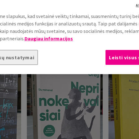
A
e slapukus, kad svetainė veiktų tinkamai, suasmenintų turinį be
cialinės medijos funkcijas ir analizuotų srautą. Taip pat dalijamės
, kaip naudojatės mūsų svetaine, su savo socialinės medijos, rekla
partneriais.
Daugiau informacijos
kų nustatymai
Leisti visus