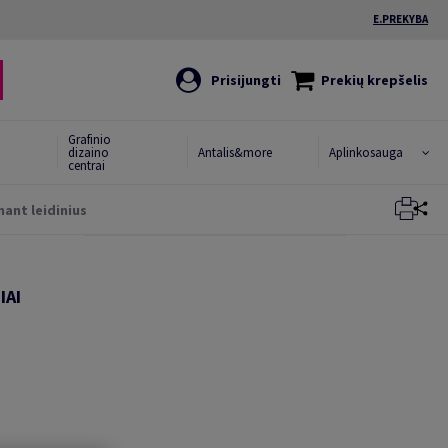
E.PREKYBA
Prisijungti
Prekių krepšelis
Grafinio
dizaino
Antalis&more
Aplinkosauga
centrai
ant leidinius
Uždaryti
Uždaryti
IAI