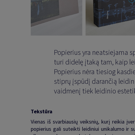
Popierius yra neatsiejama s
turi didelę įtaką tam, kaip le
Popierius nėra tiesiog kasdie
stiprų įspūdį darančią leidin
vaidmenį tiek leidinio esteti
Tekstūra
Vienas iš svarbiausių veiksnių, kurį reikia įve
popierius gali suteikti leidiniui unikalumo ir