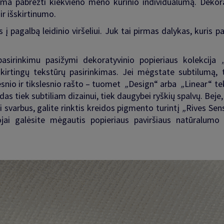
ma pabrėžti kiekvieno meno kūrinio individualumą. Dekora
 ir išskirtinumo.
 į pagalbą leidinio viršeliui. Juk tai pirmas dalykas, kuris p
asirinkimu pasižymi dekoratyvinio popieriaus kolekcija
 skirtingų tekstūrų pasirinkimas. Jei mėgstate subtilumą, 
tesnio ir tikslesnio rašto – tuomet
„
Design
“
arba
„
Linear
“
te
das tiek subtiliam dizainui, tiek daugybei ryškių spalvų. Beje, 
 svarbus, galite rinktis kreidos pigmento turintį
„
Rives Sen
tojai galėsite mėgautis popieriaus paviršiaus natūralumo 