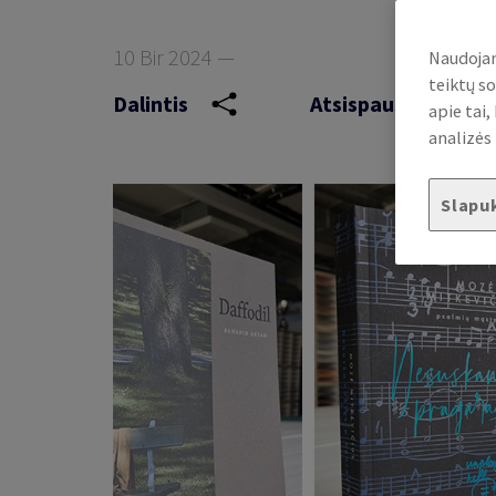
10 Bir 2024 —
Naudojam
teiktų so
Dalintis
Atsispausdinti
apie tai
analizės 
Slapu