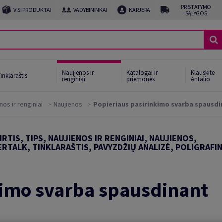
PRISTATYMO
VISI PRODUKTAI
VADYBININKAI
KARJERA
SĄLYGOS
Naujienos ir
Katalogai ir
Klauskite
inklaraštis
renginiai
priemonės
Antalio
nos ir renginiai
Naujienos
Popieriaus pasirinkimo svarba spausdin
RTIS, TIPS, NAUJIENOS IR RENGINIAI, NAUJIENOS,
TALK, TINKLARAŠTIS, PAVYZDŽIŲ ANALIZĖ, POLIGRAFIN
kimo svarba spausdinant