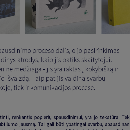
pausdinimo proceso dalis, o jo pasirinkimas
idinys atrodys, kaip jis patiks skaitytojui.
ninė medžiaga - jis yra raktas į kokybišką ir
io išvaizdą. Taip pat jis vaidina svarbų
koje, tiek ir komunikacijos procese.
rtinti, renkantis popierių spausdinimui, yra jo tekstūra. Tek
 subtilumo jausmą. Tai gali būti ypatingai svarbu, spausdin