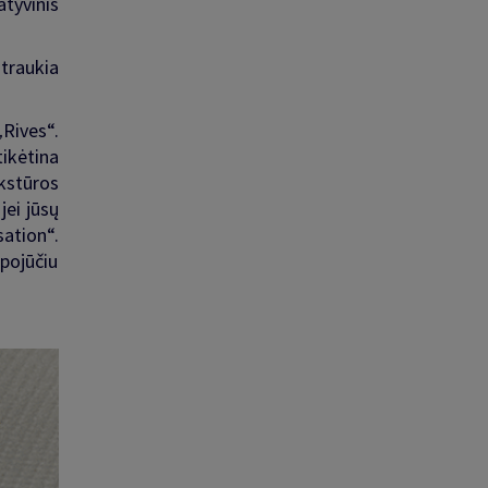
tyvinis
atraukia
„
Rives
“
.
tikėtina
kstūros
jei jūsų
sation
“
.
pojūčiu