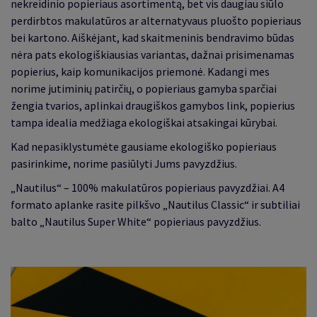
nekreidinio popieriaus asortimentą, bet vis daugiau siūlo
perdirbtos makulatūros ar alternatyvaus pluošto popieriaus
bei kartono. Aiškėjant, kad skaitmeninis bendravimo būdas
nėra pats ekologiškiausias variantas, dažnai prisimenamas
popierius, kaip komunikacijos priemonė. Kadangi mes
norime jutiminių patirčių, o popieriaus gamyba sparčiai
žengia tvarios, aplinkai draugiškos gamybos link, popierius
tampa idealia medžiaga ekologiškai atsakingai kūrybai.
Kad nepasiklystumėte gausiame ekologiško popieriaus
pasirinkime, norime pasiūlyti Jums pavyzdžius.
„
Nautilus
“
– 100% makulatūros popieriaus pavyzdžiai. A4
formato aplanke rasite pilkšvo
„
Nautilus Classic
“
ir subtiliai
balto
„
Nautilus Super White
“
popieriaus pavyzdžius.