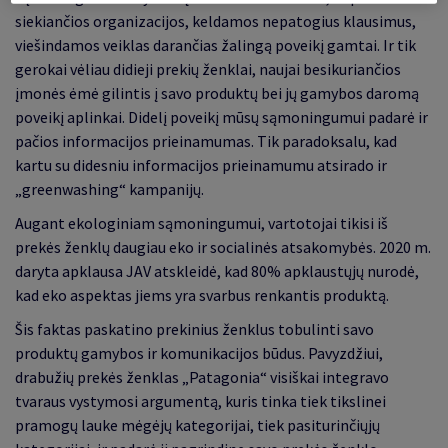
siekiančios organizacijos, keldamos nepatogius klausimus,
viešindamos veiklas darančias žalingą poveikį gamtai. Ir tik
gerokai vėliau didieji prekių ženklai, naujai besikuriančios
įmonės ėmė gilintis į savo produktų bei jų gamybos daromą
poveikį aplinkai. Didelį poveikį mūsų sąmoningumui padarė ir
pačios informacijos prieinamumas. Tik paradoksalu, kad
kartu su didesniu informacijos prieinamumu atsirado ir
„greenwashing“ kampanijų.
Augant ekologiniam sąmoningumui, vartotojai tikisi iš
prekės ženklų daugiau eko ir socialinės atsakomybės. 2020 m.
daryta apklausa JAV atskleidė, kad 80% apklaustųjų nurodė,
kad eko aspektas jiems yra svarbus renkantis produktą.
Šis faktas paskatino prekinius ženklus tobulinti savo
produktų gamybos ir komunikacijos būdus. Pavyzdžiui,
drabužių prekės ženklas „Patagonia“ visiškai integravo
tvaraus vystymosi argumentą, kuris tinka tiek tikslinei
pramogų lauke mėgėjų kategorijai, tiek pasiturinčiųjų