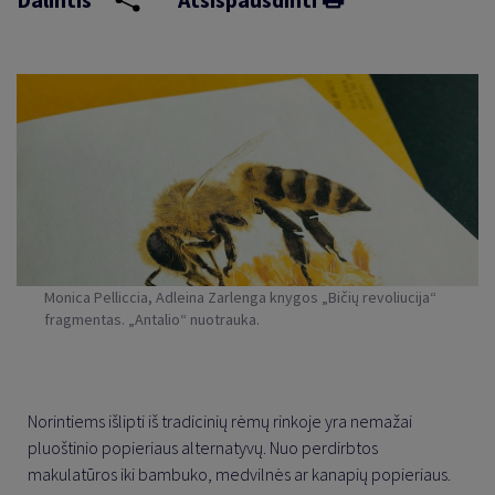
Monica Pelliccia, Adleina Zarlenga knygos „Bičių revoliucija“
fragmentas. „Antalio“ nuotrauka.
Norintiems išlipti iš tradicinių rėmų rinkoje yra nemažai
pluoštinio popieriaus alternatyvų. Nuo perdirbtos
makulatūros iki bambuko, medvilnės ar kanapių popieriaus.