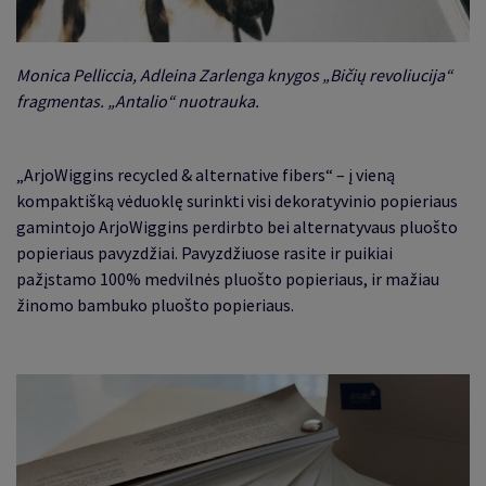
Monica Pelliccia, Adleina Zarlenga knygos „Bičių revoliucija“
fragmentas. „Antalio“ nuotrauka.
„
ArjoWiggins recycled & alternative fibers
“
– į vieną
kompaktišką vėduoklę surinkti visi dekoratyvinio popieriaus
gamintojo ArjoWiggins perdirbto bei alternatyvaus pluošto
popieriaus pavyzdžiai. Pavyzdžiuose rasite ir puikiai
pažįstamo 100% medvilnės pluošto popieriaus, ir mažiau
žinomo bambuko pluošto popieriaus.