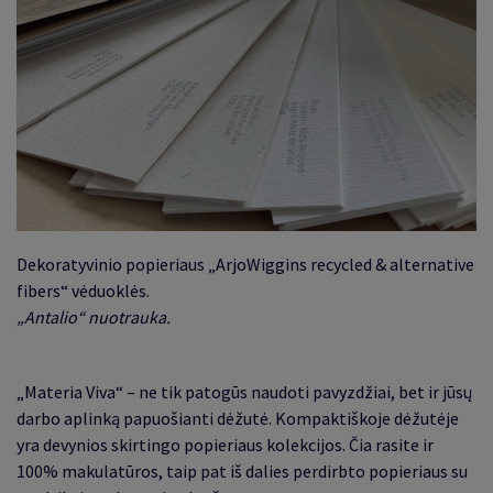
Dekoratyvinio popieriaus „ArjoWiggins recycled & alternative
fibers“ vėduoklės.
„Antalio“ nuotrauka.
„
Materia Viva
“
– ne tik patogūs naudoti pavyzdžiai, bet ir jūsų
darbo aplinką papuošianti dėžutė. Kompaktiškoje dėžutėje
yra devynios skirtingo popieriaus kolekcijos. Čia rasite ir
100% makulatūros, taip pat iš dalies perdirbto popieriaus su