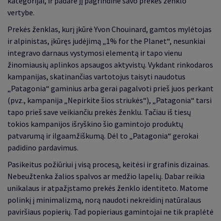
kategorijai, ir padarė jį pagrindine savo prekės ženklo
vertybe.
Prekės ženklas, kurį įkūrė Yvon Chouinard, gamtos mylėtojas
ir alpinistas, įkūręs judėjimą „1
% for the Planet
“
, nesunkiai
integravo darnaus vystymosi elementą ir tapo vienu
žinomiausių aplinkos apsaugos aktyvistų. Vykdant rinkodaros
kampanijas, skatinančias vartotojus taisyti naudotus
„Patagonia“ gaminius arba gerai pagalvoti prieš juos perkant
(pvz., kampanija „Nepirkite šios striukės“), „Patagonia“ tarsi
tapo prieš save veikiančiu prekės ženklu. Tačiau iš tiesų
tokios kampanijos išryškino šio gamintojo produktų
patvarumą ir ilgaamžiškumą. Dėl to „Patagonia“ gerokai
padidino pardavimus.
Pasikeitus požiūriui į visą procesą, keitėsi ir grafinis dizainas.
Nebeužtenka žalios spalvos ar medžio lapelių. Dabar reikia
unikalaus ir atpažįstamo prekės ženklo identiteto. Matome
polinkį į minimalizmą, norą naudoti nekreidinį natūralaus
paviršiaus popierių. Tad popieriaus gamintojai ne tik praplėtė