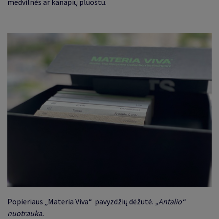
medvilnės ar kanapių pluoštu.
Popieriaus „
Materia Viva
“
pavyzdžių dėžutė.
„Antalio“
nuotrauka.