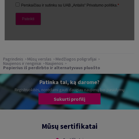
Pagrindinis
Mūsų verslas
Medžiagos poligrafijai
Naujienos ir renginiai
Naujienos
Popierius iš perdirbto ir alternatyvaus pluošto
Patinka tai, ką darome?
Registruokitės, norėdami gauti daugiau naujienų bei pasiūlymų
Sukurti profilį
Mūsų sertifikatai