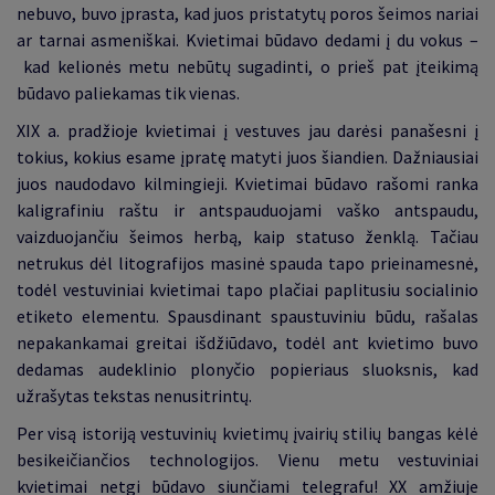
nebuvo, buvo įprasta, kad juos pristatytų poros šeimos nariai
ar tarnai asmeniškai. Kvietimai būdavo dedami į du vokus –
kad kelionės metu nebūtų sugadinti, o prieš pat įteikimą
būdavo paliekamas tik vienas.
XIX a. pradžioje kvietimai į vestuves jau darėsi panašesni į
tokius, kokius esame įpratę matyti juos šiandien. Dažniausiai
juos naudodavo kilmingieji. Kvietimai būdavo rašomi ranka
kaligrafiniu raštu ir antspauduojami vaško antspaudu,
vaizduojančiu šeimos herbą, kaip statuso ženklą. Tačiau
netrukus dėl litografijos masinė spauda tapo prieinamesnė,
todėl vestuviniai kvietimai tapo plačiai paplitusiu socialinio
etiketo elementu. Spausdinant spaustuviniu būdu, rašalas
nepakankamai greitai išdžiūdavo, todėl ant kvietimo buvo
dedamas audeklinio plonyčio popieriaus sluoksnis, kad
užrašytas tekstas nenusitrintų.
Per visą istoriją vestuvinių kvietimų įvairių stilių bangas kėlė
besikeičiančios technologijos. Vienu metu vestuviniai
kvietimai netgi būdavo siunčiami telegrafu! XX amžiuje