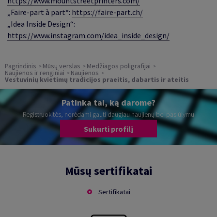
https://www.mountstreetprinters.com/
„Faire-part à part“
:
https://faire-part.ch/
„Idea Inside Design“
:
https://www.instagram.com/idea_inside_design/
Pagrindinis
Mūsų verslas
Medžiagos poligrafijai
Naujienos ir renginiai
Naujienos
Vestuvinių kvietimų tradicijos praeitis, dabartis ir ateitis
Patinka tai, ką darome?
Registruokitės, norėdami gauti daugiau naujienų bei pasiūlymų
Sukurti profilį
Mūsų sertifikatai
Sertifikatai