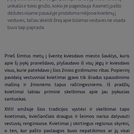
unikalūs ir tokio grožio, kokio jie pageidauja. Kasmet į pašto
dėžutes visame pasaulyje pristatoma milijonai kvietimų į
vestuves, tačiau skleisti žinią apie būsimas vestuves ne visada
buvo taip paprasta.
Prieš šimtus metų į šventę kviesdavo miesto šauklys, kuris
apie šį įvykį pranešdavo, plyšaudavo iš visų jėgų ir kviesdavo
visus, kurie patekdavo į šios žinios girdimumo ribas. Popierinį
pavidalą vestuviniai kvietimai įgavo tik išradus spausdinimo
mašiną ir žmonėms tapus raštingesniems. Iš pradžių
kvietimai labiau priminė skelbimus apie jau įvykusias
santuokas.
XVIII amžiuje šios tradicijos vystėsi ir skelbimai tapo
kvietimais, kviečiančiais draugus ir šeimos narius dalyvauti
vestuvių renginiuose. Kvietimai į skirtingus regionus skyrėsi,
o ten, kur pašto paslaugos buvo nepatikimos ar jų visai