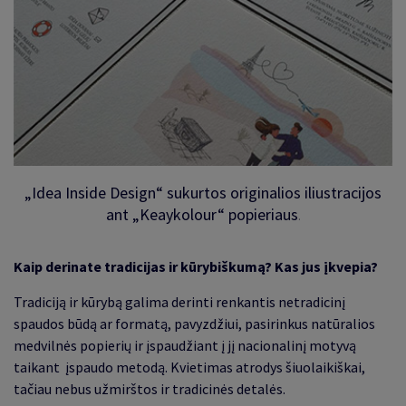
„Idea Inside Design“ sukurtos originalios iliustracijos
ant „Keaykolour“ popieriaus
.
Kaip derinate tradicijas ir kūrybiškumą? Kas jus įkvepia?
Tradiciją ir kūrybą galima derinti renkantis netradicinį
spaudos būdą ar formatą, pavyzdžiui, pasirinkus natūralios
medvilnės popierių ir įspaudžiant į jį nacionalinį motyvą
taikant įspaudo metodą. Kvietimas atrodys šiuolaikiškai,
tačiau nebus užmirštos ir tradicinės detalės
.