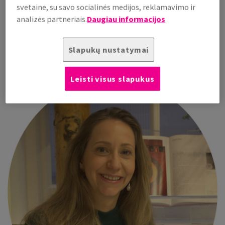
svetaine, su savo socialinės medijos, reklamavimo ir
Raquel jau 15 metų dirba „Mount Street Printers“ pardavimų
analizės partneriais.
Daugiau informacijos
vadove Londone. Ši įmonė gamina tik prabangius spaudos
gaminius ir puošnias užrašų knygas.
Slapukų nustatymai
Leisti visus slapukus