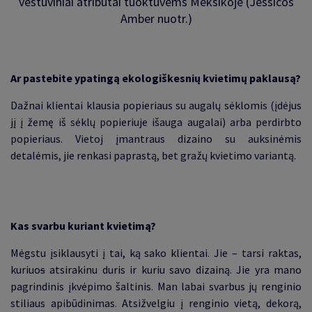
vestuviniai atributai tuoktuvėms Meksikoje (Jessicos
Amber nuotr.)
Ar pastebite ypatingą ekologiškesnių kvietimų paklausą?
Dažnai klientai klausia popieriaus su augalų sėklomis (įdėjus
jį į žemę iš sėklų popieriuje išauga augalai) arba perdirbto
popieriaus. Vietoj įmantraus dizaino su auksinėmis
detalėmis, jie renkasi paprastą, bet gražų kvietimo variantą.
Kas svarbu kuriant kvietimą?
Mėgstu įsiklausyti į tai, ką sako klientai. Jie – tarsi raktas,
kuriuo
s
atsirakinu duris ir kuriu savo dizainą. Jie yra mano
pagrindinis įkvėpimo šaltinis. Man labai svarbus jų renginio
stiliaus apibūdinimas. Atsižvelgiu į renginio vietą, dekorą,