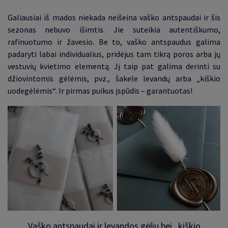
Galiausiai iš mados niekada neišeina vaško antspaudai ir šis
sezonas nebuvo išimtis. Jie suteikia autentiškumo,
rafinuotumo ir žavesio. Be to, vaško antspaudus galima
padaryti labai individualius, pridėjus tam tikrą poros arba jų
vestuvių kvietimo elementą. Jį taip pat galima derinti su
džiovintomis gėlėmis, pvz., šakele levandų arba „kiškio
uodegėlėmis“. Ir pirmas puikus įspūdis – garantuotas
!
Vaško antspaudai ir levandos gėlių bei
„
kiškio