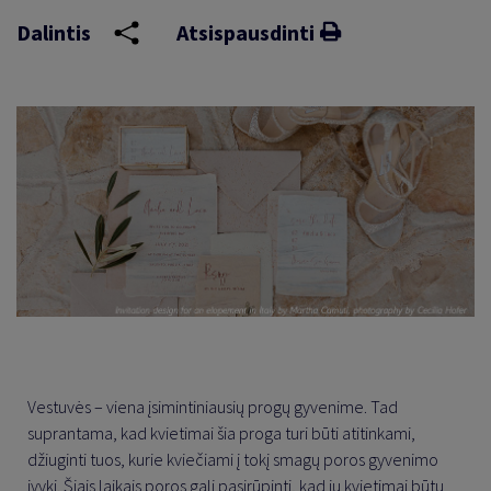
Dalintis
Atsispausdinti
Vestuvės – viena įsimintiniausių progų gyvenime. Tad
suprantama, kad kvietimai šia proga turi būti atitinkami,
džiuginti tuos, kurie kviečiami į tokį smagų poros gyvenimo
įvykį. Šiais laikais poros gali pasirūpinti, kad jų kvietimai būtų