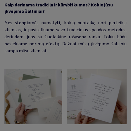
Kaip derinama tradicija ir kūrybiškumas? Kokie jūsų
įkvėpimo šaltiniai
?
Mes stengiamės numatyti, kokią nuotaiką nori perteikti
klientas, ir pasitelkiame savo tradicinius spaudos metodus,
derindami juos su šiuolaikine rašysena ranka. Tokiu būdu
pasiekiame norimą efektą. Dažnai mūsų įkvėpimo šaltiniu
tampa mūsų klientai
.