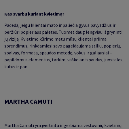
Kas svarbu kuriant kvietimą?
Padeda, jeigu klientai mato ir paliečia gyvus pavyzdžius ir
peržiūri popieriaus paletes. Tuomet
daug
lengviau išgryninti
jų viziją. Kvietimo kūrimo metu mūsų klientai priima
sprendimus, rinkdamiesi savo pageidaujamą stilių, popierių,
spalvas, formatą, spaudos metodą, vokus ir galiausiai –
papildomus elementus, tarkim, vaško antspaudus, juosteles,
kutus ir pan
.
MARTHA CAMUTI
Martha Camuti yra įvertinta ir gerbiama vestuvinių kvietimų