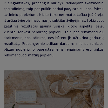
ir elegantiškas, prabangus kūrinys. Naudojant skaitmeninį
spausdinimą, taip pat puikūs darbai pavyksta su labai šviesiu
satininiu popieriumi. Nieko tarsi nesimato, tačiau įsižiūrėjus
iš arčiau šviesoje matomas jo subtilus žvilgėjimas. Tokiu būdu
galutinis rezultatas įgauna visiškai kitokį aspektą. Jeigu
klientai renkasi perdirbtą popierių, taip pat rekomenduoju
skaitmeninį spausdinimą, nes būtent jis užtikrina geriausią
rezultatą. Prabangesnio stiliaus darbams mieliau renkuosi
blizgų popierių, o paprastesniems renginiams esu linkusi
rekomenduoti matinį popierių.