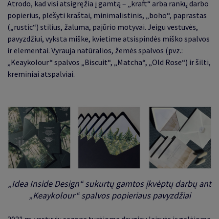
Atrodo, kad visi atsigręžia į gamtą – „kraft“ arba rankų darbo
popierius, plėšyti kraštai, minimalistinis, „boho“, paprastas
(„rustic“) stilius, žaluma, pajūrio motyvai. Jeigu vestuvės,
pavyzdžiui, vyksta miške, kvietime atsispindės miško spalvos
ir elementai. Vyrauja natūralios, žemės spalvos (pvz.:
„Keaykolour“ spalvos „Biscuit“, „Matcha“, „Old Rose“) ir šilti,
kreminiai atspalviai
.
„Idea Inside Design“ sukurtų gamtos įkvėptų darbų ant
„Keaykolour“ spalvos popieriaus pavyzdžiai
2021 m. vestuvių sezoną turėjome daugiau laisvės ir galėjome