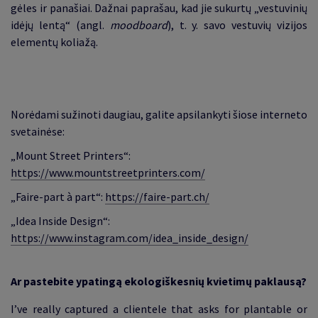
gėles ir panašiai. Dažnai paprašau, kad jie sukurtų „vestuvinių
idėjų lentą“ (angl.
moodboard
), t. y. savo vestuvių vizijos
elementų koliažą.
Norėdami sužinoti daugiau, galite apsilankyti šiose interneto
svetainėse:
„Mount Street Printers“:
https://www.mountstreetprinters.com/
„Faire-part à part“:
https://faire-part.ch/
„Idea Inside Design“:
https://www.instagram.com/idea_inside_design/
Ar pastebite ypatingą ekologiškesnių kvietimų paklausą?
I’ve really captured a clientele that asks for plantable or