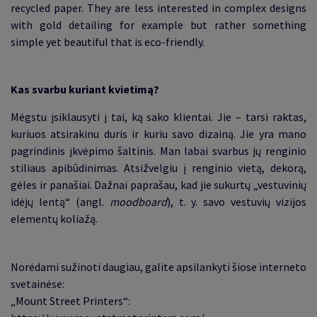
recycled paper. They are less interested in complex designs
with gold detailing for example but rather something
simple yet beautiful that is eco-friendly.
Kas svarbu kuriant kvietimą
?
Mėgstu įsiklausyti į tai, ką sako klientai. Jie – tarsi raktas,
kuriuos atsirakinu duris ir kuriu savo dizainą. Jie yra mano
pagrindinis įkvėpimo šaltinis. Man labai svarbus jų renginio
stiliaus apibūdinimas. Atsižvelgiu į renginio vietą, dekorą,
gėles ir panašiai. Dažnai paprašau, kad jie sukurtų „vestuvinių
idėjų lentą“ (angl.
moodboard
), t. y. savo vestuvių vizijos
elementų koliažą
.
Norėdami sužinoti daugiau, galite apsilankyti šiose interneto
svetainėse
:
„Mount Street Printers“
: