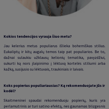
Kokios tendencijos vyrauja šiuo metu
?
Jau kelerius metus populiarus išlieka bohemiškas stilius.
Eukaliptų ir kitų augalų temos taip pat populiarios. Be to,
dažnai sulaukiu užklausų kelionių tematika, pavyzdžiui,
sukurti ką nors įlaipinimo į lėktuvą kortelės stiliumi arba
kažką, susijusio su lėktuvais, traukiniais ir laivais
.
Koks popierius populiariausias? Ką rekomenduojate jūs ir
kodėl?
Skaitmeninei spaudai rekomenduoju popierių, kuris yra
perlamutrinis ar turi satino efektą, nes gaunamas blizgesnis