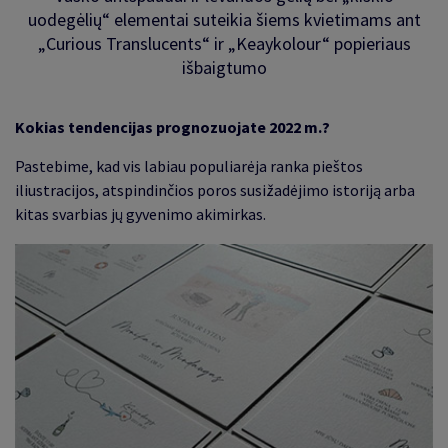
uodegėlių
“
elementai suteikia šiems kvietimams ant
„Curious Translucents“ ir „Keaykolour“ popieriaus
išbaigtumo
Kokias tendencijas prognozuojate 2022 m.
?
Pastebime, kad vis labiau populiarėja ranka pieštos
iliustracijos, atspindinčios poros susižadėjimo istoriją arba
kitas svarbias jų gyvenimo akimirkas
.