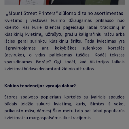
„Mount Street Printers“ siūlomo dizaino asortimentas
Kvietimo į vestuves kūrimo džiaugsmas priklauso nuo
kliento. Kai kurie klientai pageidauja labai tradicinių ir
klasikinių kvietimų, užrašytų gražiu kaligrafiniu raštu arba
išties gerai surinktu klasikiniu šriftu. Tada kvietimas yra
išgraviruojamas ant kokybiškos sulenktos kortelės
(atviruko), o vidus paliekamas tuščias. Kodėl tekstas
spausdinamas išorėje? Ogi todėl, kad Viktorijos laikais
kvietimai būdavo dedami ant židinio atbrailos
.
Kokios tendencijos vyrauja dabar?
Storos spalvoto popieriaus kortelės su įvairiais spaudos
būdais leidžia sukurti kvietimą, kuris, išimtas iš voko,
prikausto mūsų dėmesį. Šiuo metu taip pat labai populiarūs
kvietimai su margaspalvėmis iliustracijomis
.