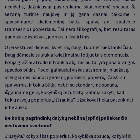
nedidelis, dažniausiai pasirenkama skaitmeninė spauda. Šį
sezoną turime naujovę ir ją gana dažnai taikome -
spausdiname skaitmeninę baltą spalvą ant spalvoto
(tamsesnio) popieriaus. Tai nėra šilkografija, bet rezultatas
gaunasi kokybiškas, įdomus ir išskirtinis.
O jei vestuvės didelės, kvietimų daug, tuomet kiek lanksčiau.
Daug dėmesio sulaukia kvietimai su folijuotais elementais.
Folija gražiai atrodo ir traukia akį, tačiau tai yra gana brangus
spaudos būdas. Todėl galiausiai viskas atsiremia į biudžetą.
Stengiamės naudoti geresnį, įdomesnį popierių, žaisti su
spalvomis, ir tokiu būdu, net ir su standartine spauda,
išgauname gerą, kokybišką rezultatą. Galima sakyti, kad
tokiu atveju popierius „ištraukia”. Užsakovai lieka patenkinti
ir be aukso.
Be kokių pagrindinių dalykų nebūna įspūdį paliekančio
vestuvinio kvietimo?
3 dalykai:
kokybiškas popierius, kokybiška spauda, kokybiški