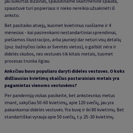
jau sukurtas dizainas, spausdiname skaitmenine spauda,
spaustuvė turi popieriaus ir nieko nereikia užsakinėti iš
anksto.
Bet pasitaiko atvejų, kuomet kvietimus ruošiame ir 4
mėnesius - kai pasirenkami nestandartiniai sprendimai,
piešiamos iliustracijos, arba jaunieji dar neturi visų detalių
(pvz. bažnyčios laiko ar šventės vietos), o galbūt nėra ir
didelės skubos, nes vestuvės tik kitais metais, tuomet
procesas trunka ilgiau.
Anksčiau buvo populiaru daryti dideles vestuves. O koks
didžiausias kvietimų skaičius pastaraisiais metais yra
pagamintas vienoms vestuvėms?
Per pandemiją viskas pasikeitė, bet ankstesnius metus
imant, sakyčiau 50-60 kvietimų, apie 120 svečių, jau yra
pakankamai didelės vestuvės. Yra buvę ir iki 80 kvietimų. Bet
standartiškai vyrauja apie 50 svečių, t.y. 25-30 kvietimų.