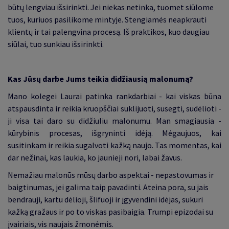
būtų lengviau išsirinkti. Jei niekas netinka, tuomet siūlome
tuos, kuriuos pasilikome mintyje. Stengiamės neapkrauti
klientų ir tai palengvina procesą. Iš praktikos, kuo daugiau
siūlai, tuo sunkiau išsirinkti.
Kas Jūsų darbe Jums teikia didžiausią malonumą?
Mano kolegei Laurai patinka rankdarbiai - kai viskas būna
atspausdinta ir reikia kruopščiai suklijuoti, susegti, sudėlioti -
ji visa tai daro su didžiuliu malonumu. Man smagiausia -
kūrybinis procesas, išgryninti idėją. Mėgaujuos, kai
susitinkam ir reikia sugalvoti kažką naujo. Tas momentas, kai
dar nežinai, kas laukia, ko jaunieji nori, labai žavus.
Nemažiau malonūs mūsų darbo aspektai - nepastovumas ir
baigtinumas, jei galima taip pavadinti. Ateina pora, su jais
bendrauji, kartu dėlioji, šlifuoji ir įgyvendini idėjas, sukuri
kažką gražaus ir po to viskas pasibaigia. Trumpi epizodai su
įvairiais, vis naujais žmonėmis.