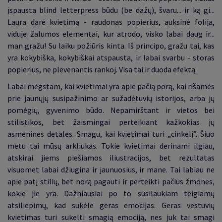
įspausta blind letterpress būdu (be dažų), švaru... ir ką gi...
Laura darė kvietimą - raudonas popierius, auksinė folija,
viduje žalumos elementai, kur atrodo, visko labai daug ir...
man gražu! Su laiku požiūris kinta. Iš principo, gražu tai, kas
yra kokybiška, kokybiškai atspausta, ir labai svarbu - storas
popierius, ne plevenantis rankoj. Visa tai ir duoda efektą.
Labai mėgstam, kai kvietimai yra apie pačią porą, kai rišamės
prie jaunųjų susipažinimo ar sužadėtuvių istorijos, arba jų
pomėgių, gyvenimo būdo. Nepamirštant ir vietos bei
stilistikos, bet žaismingai perteikiant kažkokias jų
asmenines detales. Smagu, kai kvietimai turi „cinkelį”. Šiuo
metu tai mūsų arkliukas. Tokie kvietimai derinami ilgiau,
atskirai jiems piešiamos iliustracijos, bet rezultatas
visuomet labai džiugina ir jaunuosius, ir mane. Tai labiau ne
apie patį stilių, bet norą pagauti ir perteikti pačius žmones,
kokie jie yra. Dažniausiai po to susilaukiam teigiamų
atsiliepimų, kad sukėlė geras emocijas. Geras vestuvių
kvietimas turi sukelti smagią emociją, nes juk tai smagi