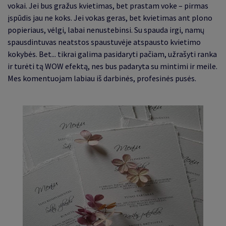
vokai. Jei bus gražus kvietimas, bet prastam voke – pirmas
įspūdis jau ne koks. Jei vokas geras, bet kvietimas ant plono
popieriaus, vėlgi, labai nenustebinsi. Su spauda irgi, namų
spausdintuvas neatstos spaustuvėje atspausto kvietimo
kokybės. Bet... tikrai galima pasidaryti pačiam, užrašyti ranka
ir turėti tą WOW efektą, nes bus padaryta su mintimi ir meile.
Mes komentuojam labiau iš darbinės, profesinės pusės.