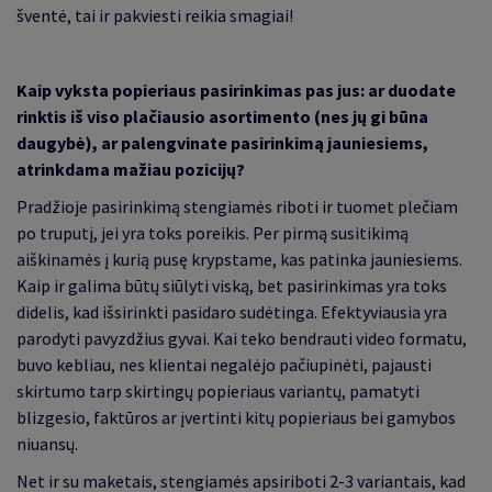
šventė, tai ir pakviesti reikia smagiai!
Kaip vyksta popieriaus pasirinkimas pas jus: ar duodate
rinktis iš viso plačiausio asortimento (nes jų gi būna
daugybė), ar palengvinate pasirinkimą jauniesiems,
atrinkdama mažiau pozicijų?
Pradžioje pasirinkimą stengiamės riboti ir tuomet plečiam
po truputį, jei yra toks poreikis. Per pirmą susitikimą
aiškinamės į kurią pusę krypstame, kas patinka jauniesiems.
Kaip ir galima būtų siūlyti viską, bet pasirinkimas yra toks
didelis, kad išsirinkti pasidaro sudėtinga. Efektyviausia yra
parodyti pavyzdžius gyvai. Kai teko bendrauti video formatu,
buvo kebliau, nes klientai negalėjo pačiupinėti, pajausti
skirtumo tarp skirtingų popieriaus variantų, pamatyti
blizgesio, faktūros ar įvertinti kitų popieriaus bei gamybos
niuansų.
Net ir su maketais, stengiamės apsiriboti 2-3 variantais, kad