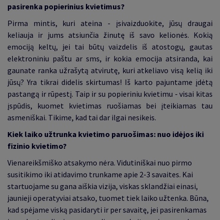
pasirenka popierinius kvietimus?
Pirma mintis, kuri ateina - įsivaizduokite, jūsų draugai
keliauja ir jums atsiunčia žinutę iš savo kelionės. Kokią
emociją keltų, jei tai būtų vaizdelis iš atostogų, gautas
elektroniniu paštu ar sms, ir kokia emocija atsiranda, kai
gaunate ranka užrašytą atvirutę, kuri atkeliavo visą kelią iki
jūsų? Yra tikrai didelis skirtumas! Iš karto pajuntame įdėtą
pastangą ir rūpestį. Taip ir su popieriniu kvietimu - visai kitas
įspūdis, kuomet kvietimas ruošiamas bei įteikiamas tau
asmeniškai. Tikime, kad tai dar ilgai nesikeis.
Kiek laiko užtrunka kvietimo paruošimas: nuo idėjos iki
fizinio kvietimo?
Vienareikšmiško atsakymo nėra. Vidutiniškai nuo pirmo
susitikimo iki atidavimo trunkame apie 2-3 savaites. Kai
startuojame su gana aiškia vizija, viskas sklandžiai einasi,
jaunieji operatyviai atsako, tuomet tiek laiko užtenka. Būna,
kad spėjame viską pasidaryti ir per savaitę, jei pasirenkamas