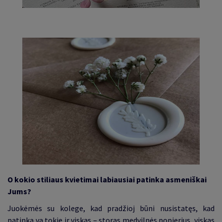
O kokio stiliaus kvietimai labiausiai patinka asmeniškai
Jums?
Juokėmės su kolege, kad pradžioj būni nusistatęs, kad
patinka va tokie ir viskas – storas medvilnės popierius, viskas