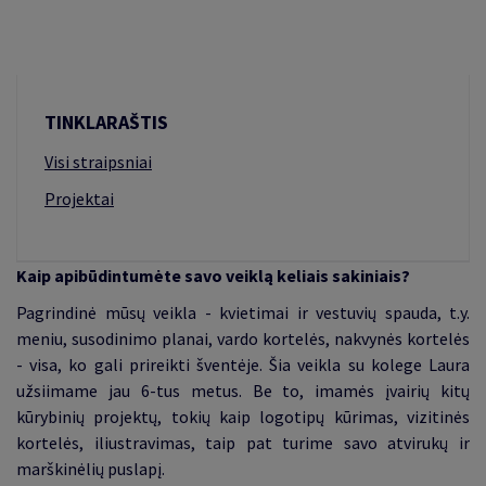
TINKLARAŠTIS
Visi straipsniai
Projektai
Kaip apibūdintumėte savo veiklą keliais sakiniais?
Pagrindinė mūsų veikla - kvietimai ir vestuvių spauda, t.y.
meniu, susodinimo planai, vardo kortelės, nakvynės kortelės
- visa, ko gali prireikti šventėje. Šia veikla su kolege Laura
užsiimame jau 6-tus metus. Be to, imamės įvairių kitų
kūrybinių projektų, tokių kaip logotipų kūrimas, vizitinės
kortelės, iliustravimas, taip pat turime savo atvirukų ir
marškinėlių puslapį.