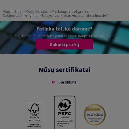
Pagrindinis
Mūsų verslas
Medžiagos poligrafijai
Naujienos ir renginiai
Naujienos
Interviu su „Idea Inside"
Patinka tai, ką darome?
Registruokitės, norėdami gauti daugiau naujienų bei pasiūlymų
Sukurti profilį
Mūsų sertifikatai
Sertifikatai