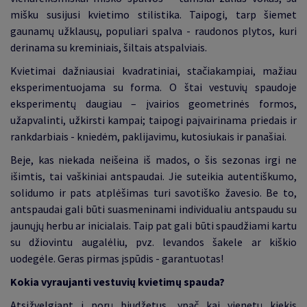
mišku susijusi kvietimo stilistika. Taipogi, tarp šiemet
gaunamų užklausų, populiari spalva - raudonos plytos, kuri
derinama su kreminiais, šiltais atspalviais.
Kvietimai dažniausiai kvadratiniai, stačiakampiai, mažiau
eksperimentuojama su forma. O štai vestuvių spaudoje
eksperimentų daugiau – įvairios geometrinės formos,
užapvalinti, užkirsti kampai; taipogi paįvairinama priedais ir
rankdarbiais - kniedėm, paklijavimu, kutosiukais ir panašiai.
Beje, kas niekada neišeina iš mados, o šis sezonas irgi ne
išimtis, tai vaškiniai antspaudai. Jie suteikia autentiškumo,
solidumo ir pats atplėšimas turi savotiško žavesio. Be to,
antspaudai gali būti suasmeninami individualiu antspaudu su
jaunųjų herbu ar inicialais. Taip pat gali būti spaudžiami kartu
su džiovintu augalėliu, pvz. levandos šakele ar kiškio
uodegėle. Geras pirmas įspūdis - garantuotas!
Kokia vyraujanti vestuvių kvietimų spauda?
Atsižvelgiant į porų biudžetus, ypač kai vienetų kiekis