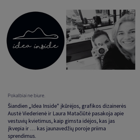
Pokalbiai ne biure.
Šiandien „Idea Inside" įkūrėjos, grafikos dizainerės
Austė Viederienė ir Laura Matačiūtė pasakoja apie
vestuvių kvietimus, kaip gimsta idėjos, kas jas
įkvepia ir … kas jaunavedžių poroje priima
sprendimus.