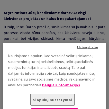
Ar yra rutinos Jūsų kasdieniame darbe? Ar visgi
kiekvienas projektas unikalus ir nepakartojamas?
Ir taip, ir ne. Darbo pradžia, susitikimas su jaunaisiais ir pats
procesas visada būna panašus, bet kiekvienu atveju klientų
poreikiai bei vizijos skiriasi, kinta medžiagos, kūrybiniai
sprendimai. Vieni nori, kad kažką nupieštum, kiti nori
Atsisakyti visų
auksinės spaudos (folijavimo) ar įspausto teksto
Naudojame slapukus, kad svetainė veiktų tinkamai,
(letterpress), kažko labai nestandartinio arba, atvirkščiai,
suasmenintų turinį bei skelbimus, teiktų socialinės
lengvo ir minimalaus. O dar skirtingi popieriaus, vokų,
medijos funkcijas ir analizuotų srautą. Taip pat
rankdarbių pasirinkimai ir čia jau prasideda dinamika -
dalijamės informacija apie tai, kaip naudojatės mūsų
kiekvienas projektas tampa labai individualus.
svetaine, su savo socialinės medijos, reklamavimo ir
analizės partneriais.
Daugiau informacijos
Pakalbėkime apie vestuvių kvietimus. Ar jaunavedžiai
ateina su tema ir tada renkasi popierių, ar būna, kad
Slapukų nustatymai
popieriaus pasirinkimas pasufleruoja vestuvių temą?