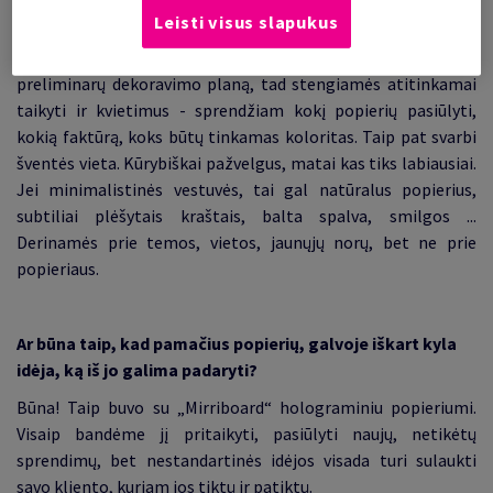
Popierius vestuvių temos nesufleruoja. (juokiasi) Dažnai
Leisti visus slapukus
jaunieji atvyksta jau numatę vestuvių stilistiką. Be to, kadangi
dirbame su vestuvių planuotoja, iš anksto gauname
preliminarų dekoravimo planą, tad stengiamės atitinkamai
taikyti ir kvietimus - sprendžiam kokį popierių pasiūlyti,
kokią faktūrą, koks būtų tinkamas koloritas. Taip pat svarbi
šventės vieta. Kūrybiškai pažvelgus, matai kas tiks labiausiai.
Jei minimalistinės vestuvės, tai gal natūralus popierius,
subtiliai plėšytais kraštais, balta spalva, smilgos ...
Derinamės prie temos, vietos, jaunųjų norų, bet ne prie
popieriaus.
Ar būna taip, kad pamačius popierių, galvoje iškart kyla
idėja, ką iš jo galima padaryti?
Būna! Taip buvo su „Mirriboard“ holograminiu popieriumi.
Visaip bandėme jį pritaikyti, pasiūlyti naujų, netikėtų
sprendimų, bet nestandartinės idėjos visada turi sulaukti
savo kliento, kuriam jos tiktų ir patiktų.