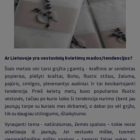
Ar Lietuvoje yra vestuvinių kvietimų mados/tendencijos?
Šiais metais visi tarsi grįžta į gamtą - kraftinis ar sendintas
popierius, plėšyti kraštai, Boho, Rustic stilius, žaluma,
pajūris, smilgos, plevenantys audiniai. Ir tai besikartojanti
tendencija. Prieš keletą metų buvo populiarios Rustic
vestuvės, tačiau po kurio laiko ši tendencija nurimo (bent jau
jaunųjų tarpe su kuriais mes dirbame), o dabar jos vėl grįžo,
tik su daugiau stilingumo, išlaikytumo.
Vyraujanti tema - natūralumas, žemės spalvos – tokie norai
atkeliauja iš jaunųjų. Jei vestuvės miške, tuomet
vienareikšmiškai miško spalvos – tamsiai žalias vokas, su