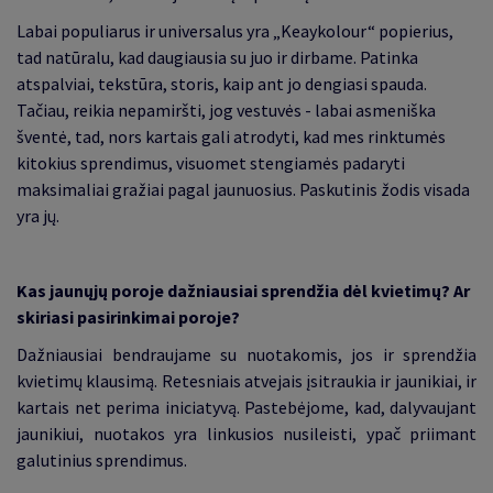
Labai populiarus ir universalus yra „Keaykolour“ popierius,
tad natūralu, kad daugiausia su juo ir dirbame. Patinka
atspalviai, tekstūra, storis, kaip ant jo dengiasi spauda.
Tačiau, reikia nepamiršti, jog vestuvės - labai asmeniška
šventė, tad, nors kartais gali atrodyti, kad mes rinktumės
kitokius sprendimus, visuomet stengiamės padaryti
maksimaliai gražiai pagal jaunuosius. Paskutinis žodis visada
yra jų.
Kas jaunųjų poroje dažniausiai sprendžia dėl kvietimų? Ar
skiriasi pasirinkimai poroje?
Dažniausiai bendraujame su nuotakomis, jos ir sprendžia
kvietimų klausimą. Retesniais atvejais įsitraukia ir jaunikiai, ir
kartais net perima iniciatyvą. Pastebėjome, kad, dalyvaujant
jaunikiui, nuotakos yra linkusios nusileisti, ypač priimant
galutinius sprendimus.