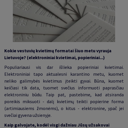
Kokie vestuvių kvietimų formatai šiuo metu vyrauja
Lietuvoje? (elektroniniai kvietimai, popieriniai...)
Populiariausi vis dar išlieka popieriniai kvietimai.
Elektroniniai tapo aktualesni karantino metu, kuomet
neliko galimybės kvietimus įteikti gyvai. Būna, kuomet
keičiasi tik data, tuomet svečius informuoti paprasčiau
elektroniniu būdu. Taip pat, pastebime, kad atsiranda
poreikis miksuoti - dalį kvietimų teikti popierine forma
(artimiausiems žmonėms), o kitus - elektronine, ypač jei
svečiai gyvena užsienyje.
Kaip galvojate, kodėl visgi dažniau Jūsų užsakovai