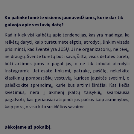
Ko palinkėtumėte visiems jaunavedžiams, kurie dar tik
galvoja apie vestuvių datą?
Kad ir kiek visi kalbėtų apie tendencijas, kas yra madinga, ką
reikėtų daryti, kaip turėtumėte elgtis, atrodyti, linkim visada
prisiminti, kad šventė yra JŪSŲ. Ji ne organizatorių, ne tėvų,
ne draugų. Šventė turėtų būti sava, šilta, visos detalės turėtų
būti artimos jums ir pagal jus, o ne tik tobulai atrodyti
Instagram‘e. Jei esate linksmi, patrakę, pašėlę, nekelkite
klasikinių pompastiškų vestuvių, kuriose jausitės svetimi, o
paieškokite sprendimų, kurie bus artimi širdžiai. Kas liečia
kvietimus, nėra į akmenį įkaltų taisyklių, svarbiausia
pagalvoti, kas geriausiai atspindi jus pačius kaip asmenybes,
kaip porą, o visa kita susidėlios savaime
Dėkojame už pokalbį.