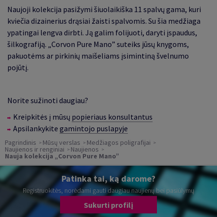
Naujoji kolekcija pasižymi šiuolaikiška 11 spalvų gama, kuri
kviečia dizainerius drąsiai žaisti spalvomis. Su šia medžiaga
ypatingai lengva dirbti. Ją galim folijuoti, daryti įspaudus,
šilkografiją. „Corvon Pure Mano” suteiks jūsų knygoms,
pakuotėms ar pirkinių maišeliams įsimintiną švelnumo
pojūtį.
Norite sužinoti daugiau?
Kreipkitės į mūsų
popieriaus konsultantus
Apsilankykite
gamintojo puslapyje
Pagrindinis
Mūsų verslas
Medžiagos poligrafijai
Naujienos ir renginiai
Naujienos
Nauja kolekcija „Corvon Pure Mano”
Patinka tai, ką darome?
Registruokitės, norėdami gauti daugiau naujienų bei pasiūlymų
Sukurti profilį