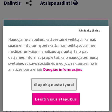
Dalintis
Atsispausdinti
Atsisakyti visų
Naudojame slapukus, kad svetainė veiktų tinkamai,
suasmenintų turinį bei skelbimus, teiktų socialinės
medijos funkcijas ir analizuotų srautą. Taip pat
dalijamės informacija apie tai, kaip naudojatės mūsų
svetaine, su savo socialinės medijos, reklamavimo ir
analizės partneriais.
Daugiau informacijos
Slapukų nustatymai
„Corvon Mano” kolekcija jau daugelį metų puikiai pažįstama
tiems, kurie leidžia knygas, gamina pakuotes, meniu ar užrašų
Leisti visus slapukus
knygeles. Kolekcija kuri pasižymi unikaliu paviršiumi, suteikia
elegancijos ir patraukia ypatingu lietimo pojūčiu. Naujoji