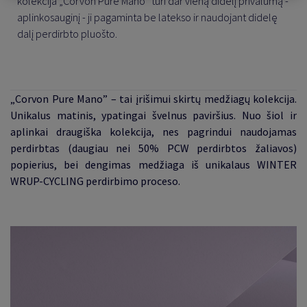
kolekcija „Corvon Pure Mano” turi dar vieną didelį privalumą -
aplinkosauginį - ji pagaminta be latekso ir naudojant didelę
dalį perdirbto pluošto.
„Corvon Pure Mano” – tai įrišimui skirtų medžiagų kolekcija.
Unikalus matinis, ypatingai švelnus paviršius. Nuo šiol ir
aplinkai draugiška kolekcija, nes pagrindui naudojamas
perdirbtas (daugiau nei 50% PCW perdirbtos žaliavos)
popierius, bei dengimas medžiaga iš unikalaus WINTER
WRUP-CYCLING perdirbimo proceso.