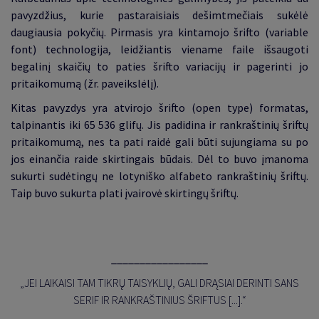
pavyzdžius, kurie pastaraisiais dešimtmečiais sukėlė
daugiausia pokyčių. Pirmasis yra kintamojo šrifto (variable
font) technologija, leidžiantis viename faile išsaugoti
begalinį skaičių to paties šrifto variacijų ir pagerinti jo
pritaikomumą (žr. paveikslėlį).
Kitas pavyzdys yra atvirojo šrifto (open type) formatas,
talpinantis iki 65 536 glifų. Jis padidina ir rankraštinių šriftų
pritaikomumą, nes ta pati raidė gali būti sujungiama su po
jos einančia raide skirtingais būdais. Dėl to buvo įmanoma
sukurti sudėtingų ne lotyniško alfabeto rankraštinių šriftų.
Taip buvo sukurta plati įvairovė skirtingų šriftų.
_________________
„JEI LAIKAISI TAM TIKRŲ TAISYKLIŲ, GALI DRĄSIAI DERINTI SANS
SERIF IR RANKRAŠTINIUS ŠRIFTUS [...].“