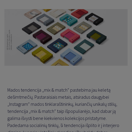
Mados tendencija „mix & match“ pastebima jau keletą
dešimtmečių. Pastaraisiais metais, atsiradus daugybei
„Instagram“ mados tinklaraštininkų, kuriančių unikalų stilių,
tendencija „mix & match“ taip išpopuliarėjo, kad dabar ją
galima išvysti bene kiekvienos kolekcijos pristatyme.
Padedama socialinių tinklų, ši tendencija išplito ir į interjero