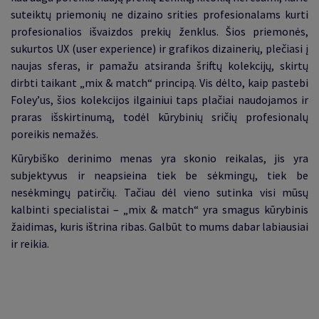
suteiktų priemonių ne dizaino srities profesionalams kurti
profesionalios išvaizdos prekių ženklus. Šios priemonės,
sukurtos UX (user experience) ir grafikos dizainerių, plečiasi į
naujas sferas, ir pamažu atsiranda šriftų kolekcijų, skirtų
dirbti taikant „mix & match“ principą. Vis dėlto, kaip pastebi
Foley’us, šios kolekcijos ilgainiui taps plačiai naudojamos ir
praras išskirtinumą, todėl kūrybinių sričių profesionalų
poreikis nemažės.
Kūrybiško derinimo menas yra skonio reikalas, jis yra
subjektyvus ir neapsieina tiek be sėkmingų, tiek be
nesėkmingų patirčių. Tačiau dėl vieno sutinka visi mūsų
kalbinti specialistai – „mix & match“ yra smagus kūrybinis
žaidimas, kuris ištrina ribas. Galbūt to mums dabar labiausiai
ir reikia.