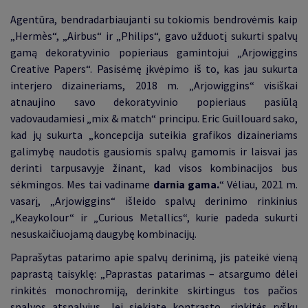
Agentūra, bendradarbiaujanti su tokiomis bendrovėmis kaip
„Hermès“, „Airbus“ ir „Philips“, gavo užduotį sukurti spalvų
gamą dekoratyvinio popieriaus gamintojui „Arjowiggins
Creative Papers“. Pasisėmę įkvėpimo iš to, kas jau sukurta
interjero dizaineriams, 2018 m. „Arjowiggins“ visiškai
atnaujino savo dekoratyvinio popieriaus pasiūlą
vadovaudamiesi „mix & match“ principu. Eric Guillouard sako,
kad jų sukurta „koncepcija suteikia grafikos dizaineriams
galimybę naudotis gausiomis spalvų gamomis ir laisvai jas
derinti tarpusavyje žinant, kad visos kombinacijos bus
sėkmingos. Mes tai vadiname
darnia gama.
“ Vėliau, 2021 m.
vasarį, „Arjowiggins“ išleido spalvų derinimo rinkinius
„Keaykolour“ ir „Curious Metallics“, kurie padeda sukurti
nesuskaičiuojamą daugybę kombinacijų.
Paprašytas patarimo apie spalvų derinimą, jis pateikė vieną
paprastą taisyklę: „Paprastas patarimas – atsargumo dėlei
rinkitės monochromiją, derinkite skirtingus tos pačios
spalvos atspalvius. Jei siekiate kontrasto, rinkitės ryškų