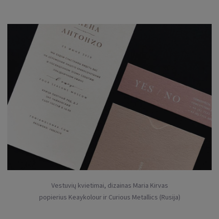
Vestuvių kvietimai, dizainas Maria Kirvas
popierius Keaykolour ir Curious Metallics (Rusija)