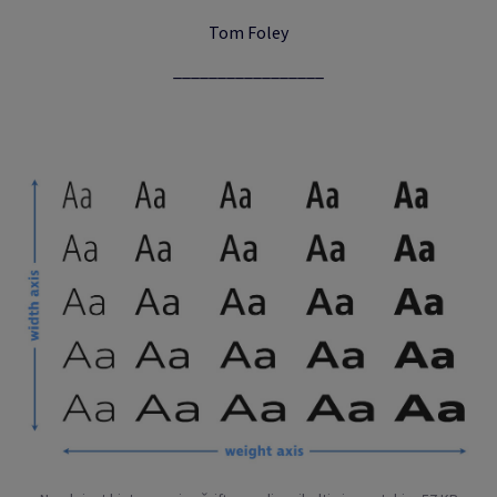
Tom Foley
_________________