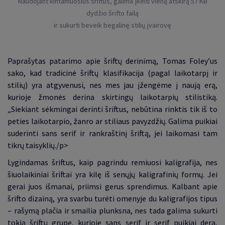
Naudojant kintamuosius šriftus, galima įkelti vieną atskirą 57 KB
dydžio šrifto failą
ir sukurti beveik begalinę stilių įvairovę
Paprašytas patarimo apie šriftų derinimą, Tomas Foley’us
sako, kad tradicinė šriftų klasifikacija (pagal laikotarpį ir
stilių) yra atgyvenusi, nes mes jau įžengėme į naują erą,
kurioje žmonės derina skirtingų laikotarpių stilistiką.
„Siekiant sėkmingai derinti šriftus, nebūtina rinktis tik iš to
peties laikotarpio, žanro ar stiliaus pavyzdžių. Galima puikiai
suderinti sans serif ir rankraštinį šriftą, jei laikomasi tam
tikrų taisyklių./p>
Lygindamas šriftus, kaip pagrindu remiuosi kaligrafija, nes
šiuolaikiniai šriftai yra kilę iš senųjų kaligrafinių formų. Jei
gerai juos išmanai, priimsi gerus sprendimus. Kalbant apie
šrifto dizainą, yra svarbu turėti omenyje du kaligrafijos tipus
– rašymą plačia ir smailia plunksna, nes tada galima sukurti
tokią šriftų grupę, kurioje sans serif ir serif puikiai dera,