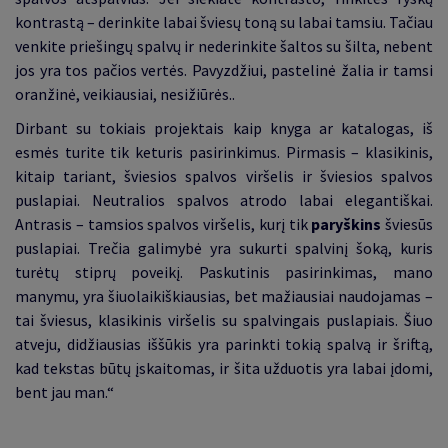
kontrastą – derinkite labai šviesų toną su labai tamsiu. Tačiau
venkite priešingų spalvų ir nederinkite šaltos su šilta, nebent
jos yra tos pačios vertės. Pavyzdžiui, pastelinė žalia ir tamsi
oranžinė, veikiausiai, nesižiūrės..
Dirbant su tokiais projektais kaip knyga ar katalogas, iš
esmės turite tik keturis pasirinkimus. Pirmasis – klasikinis,
kitaip tariant, šviesios spalvos viršelis ir šviesios spalvos
puslapiai. Neutralios spalvos atrodo labai elegantiškai.
Antrasis – tamsios spalvos viršelis, kurį tik
paryškins
šviesūs
puslapiai. Trečia galimybė yra sukurti spalvinį šoką, kuris
turėtų stiprų poveikį. Paskutinis pasirinkimas, mano
manymu, yra šiuolaikiškiausias, bet mažiausiai naudojamas –
tai šviesus, klasikinis viršelis su spalvingais puslapiais. Šiuo
atveju, didžiausias iššūkis yra parinkti tokią spalvą ir šriftą,
kad tekstas būtų įskaitomas, ir šita užduotis yra labai įdomi,
bent jau man.“