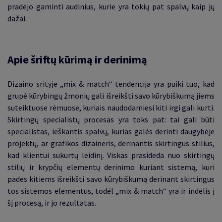
pradėjo gaminti audinius, kurie yra tokių pat spalvų kaip jų
dažai.
Apie šriftų kūrimą ir derinimą
Dizaino srityje „mix & match“ tendencija yra puiki tuo, kad
grupė kūrybingų žmonių gali išreikšti savo kūrybiškumą jiems
suteiktuose rėmuose, kuriais naudodamiesi kiti irgi gali kurti.
Skirtingų specialistų procesas yra toks pat: tai gali būti
specialistas, ieškantis spalvų, kurias galės derinti daugybėje
projektų, ar grafikos dizaineris, derinantis skirtingus stilius,
kad klientui sukurtų leidinį. Viskas prasideda nuo skirtingų
stilių ir krypčių elementų derinimo kuriant sistemą, kuri
padės kitiems išreikšti savo kūrybiškumą derinant skirtingus
tos sistemos elementus, todėl „mix & match“ yra ir indėlis į
šį procesą, ir jo rezultatas.