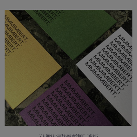
Vizitinės kortelės @Mmmimbert