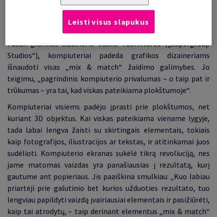
_________________
Leisti visus slapukus
Pasak grafikos dizainerio Jaako Tuomivaros („Supergroup
Studios“), kompiuteriai padeda grafikos dizaineriams
išnaudoti visas „mix & match“ žaidimo galimybes. Jo
teigimu, „pagrindinis kompiuterio privalumas – o taip pat ir
trūkumas – yra tai, kad viskas pateikiama plokštumoje“.
Kompiuteriai visiems padėjo įprasti prie plokštumos, net
kuriant 3D objektus. Kai viskas pateikiama viename lygyje,
tada labai lengva žaisti su skirtingais elementais, tokiais
kaip fotografijos, iliustracijos ar tekstas, ir atitinkamai juos
sudėlioti. Kompiuterio ekranas sukėlė tikrą revoliuciją, nes
jame matomas vaizdas yra panašiausias į rezultatą, kurį
gautume ant popieriaus. Jis paaiškina smulkiau: „Kuo labiau
priartėji prie galutinio bet kurios užduoties rezultato, tuo
lengviau papildyti vaizdą įvairiausiai elementais ir pasižiūrėti,
kaip tai atrodytų, – taip derinant elementus „mix & match“