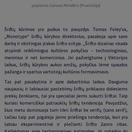
popierius Curious Metallics (Prancūzija)
Šriftų kūrimas yra puikus to pavyzdys. Tomas Foley’us,
„Monotype“ šriftų kūrybos direktorius, pasakoja apie savo
darbą ir skirtingas įtakas šrifto srityje. „Šrifto dizainas visada
atspindi reikšmingus kultūros pokyčius – technologinius,
meninius ir net komercinius. Jei pažvelgtume į Viktorijos
laikus, šriftų kūrybos aukso amžių, pokyčius lėmė spaudos
pažanga ir spartus vartotojų kultūros formavimasis.
Tas pat pasakytina ir apie dabartinius laikus. Dauguma
naujausių ir labiausiai pastebimų šriftų priklauso didiesiems
prekių ženklams, tai yra specialiai jiems sukurti šriftai. Taip
kuriasi komerciškai patrauklių šriftų tendencija. Pavyzdžiui,
šiuo metu dominuoja tam tikri šriftai be serifų (sans serif),
tačiau taip pat įsigalėja jiems priešinga tendencija, kuri yra
labiau eksperimentinė ir plečianti šrifto žanro ribas.
Kalbėdamas apie technologines galimybes, jis pateikia du