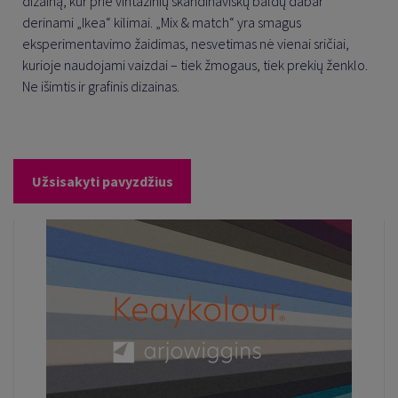
dizainą, kur prie vintažinių skandinaviškų baldų dabar
derinami „Ikea“ kilimai. „Mix & match“ yra smagus
eksperimentavimo žaidimas, nesvetimas nė vienai sričiai,
kurioje naudojami vaizdai – tiek žmogaus, tiek prekių ženklo.
Ne išimtis ir grafinis dizainas.
Užsisakyti pavyzdžius