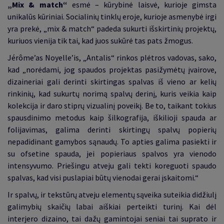
„Mix & match“
esmė – kūrybinė laisvė, kurioje gimsta
unikalūs kūriniai. Socialinių tinklų eroje, kurioje asmenybė irgi
yra prekė, „mix & match“ padeda sukurti išskirtinių projektų,
kuriuos vienija tik tai, kad juos sukūrė tas pats žmogus.
Jérôme’as Noyelle’is, „Antalis“ rinkos plėtros vadovas, sako,
kad „norėdami, jog spaudos projektas pasižymėtų įvairove,
dizaineriai gali derinti skirtingas spalvas iš vieno ar kelių
rinkinių, kad sukurtų norimą spalvų derinį, kuris veikia kaip
kolekcija ir daro stiprų vizualinį poveikį. Be to, taikant tokius
spausdinimo metodus kaip šilkografija, iškilioji spauda ar
folijavimas, galima derinti skirtingų spalvų popierių
nepadidinant gamybos sąnaudų. To apties galima pasiekti ir
su ofsetine spauda, jei popieriaus spalvos yra vienodo
intensyvumo. Priešingu atveju gali tekti koreguoti spaudo
spalvas, kad visi puslapiai būtų vienodai gerai įskaitomi.“
Ir spalvų, ir tekstūrų atveju elementų sąveika suteikia didžiulį
galimybių skaičių labai aiškiai perteikti turinį. Kai dėl
interjero dizaino, tai dažų gamintojai seniai tai suprato ir