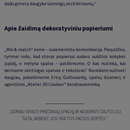
būdu gimsta daugybė laimingų atsitiktinumų.“
Apie žaidimą dekoratyviniu popieriumi
„Mix & match“ esmė – suasmeninta komunikacija. Pavyzdžiui,
tyrimai rodo, kad storas popierius sudaro aukštos kokybės
įspūdį, o mėlyna spalva – patikimumo. O kas nutinka, kai
deriname skirtingas spalvas ir tekstūras? Norėdami sužinoti
daugiau, pakalbinome Ericą Guillouardą, spalvų dizainerį ir
agentūros „Atelier 3D Couleur“ bendrasavininką.
_________________
„GERIAU VENGTI PRIEŠINGŲ SPALVŲ IR NEDERINTI ŠALTOS SU
ŠILTA, NEBENT JOS YRA TOS PAČIOS VERTĖS.“