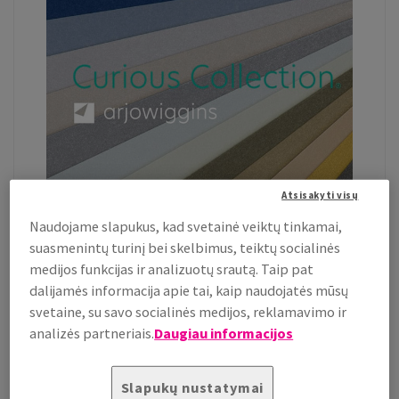
Atsisakyti visų
Daugiau apie Curious Collection
Naudojame slapukus, kad svetainė veiktų tinkamai,
suasmenintų turinį bei skelbimus, teiktų socialinės
medijos funkcijas ir analizuotų srautą. Taip pat
dalijamės informacija apie tai, kaip naudojatės mūsų
_________________
svetaine, su savo socialinės medijos, reklamavimo ir
„[...] „MIX & MATCH“ DIZAINAS NUOSTABUS TUO, KAD ATNEŠA
analizės partneriais.
Daugiau informacijos
DAUG LAIMINGŲ ATSITIKTINUMŲ.“
Slapukų nustatymai
Jaako Tuomivara