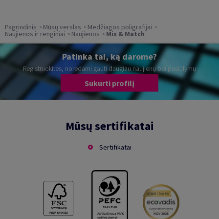
Pagrindinis
Mūsų verslas
Medžiagos poligrafijai
Naujienos ir renginiai
Naujienos
Mix & Match
Patinka tai, ką darome?
Registruokitės, norėdami gauti daugiau naujienų bei pasiūlymų
Sukurti profilį
Mūsų sertifikatai
Sertifikatai