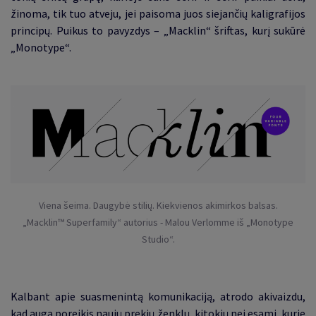
žinoma, tik tuo atveju, jei paisoma juos siejančių kaligrafijos
principų. Puikus to pavyzdys – „Macklin“ šriftas, kurį sukūrė
„Monotype“.
Viena šeima. Daugybė stilių. Kiekvienos akimirkos balsas.
„Macklin™ Superfamily“ autorius - Malou Verlomme iš „Monotype
Studio“.
Kalbant apie suasmenintą komunikaciją, atrodo akivaizdu,
kad auga poreikis naujų prekių ženklų, kitokių nei esami, kurie