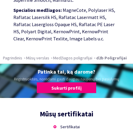
Specialios medžiagos:
MagneCote, Polylaser HS,
Raflatac Lasersilk HS, Raflatac Lasermatt HS,
Raflatac Lasergloss Opaque HS, Raflatac PE Laser
HS, Polyart Digital, KernowPrint, KernowPrint
Clear, KernowPrint Texlite, Image Labels u.c.
Pagrindinis
Mūsų verslas
Medžiagos poligrafijai
d2b Poligrafijai
Patinka tai, ką darome?
Registruokitės, norėdami gauti daugiau naujienų bei pasiūlymų
Sukurti profilį
Mūsų sertifikatai
Sertifikatai