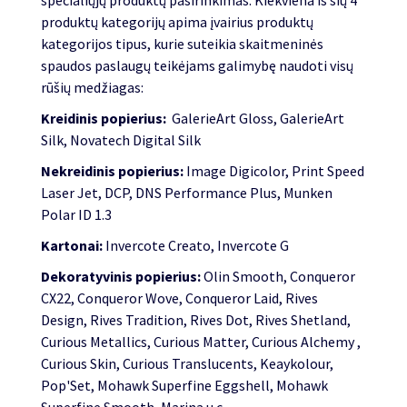
produktų kategorijų apima įvairius produktų
kategorijos tipus, kurie suteikia skaitmeninės
spaudos paslaugų teikėjams galimybę naudoti visų
rūšių medžiagas:
Kreidinis popierius:
GalerieArt Gloss, GalerieArt
Silk, Novatech Digital Silk
Nekreidinis popierius:
Image Digicolor, Print Speed
Laser Jet, DCP, DNS Performance Plus, Munken
Polar ID 1.3
Kartonai:
Invercote Creato, Invercote G
Dekoratyvinis popierius:
Olin Smooth, Conqueror
CX22, Conqueror Wove, Conqueror Laid, Rives
Design, Rives Tradition, Rives Dot, Rives Shetland,
Curious Metallics, Curious Matter, Curious Alchemy ,
Curious Skin, Curious Translucents, Keaykolour,
Pop'Set, Mohawk Superfine Eggshell, Mohawk
Superfine Smooth, Marina u.c.