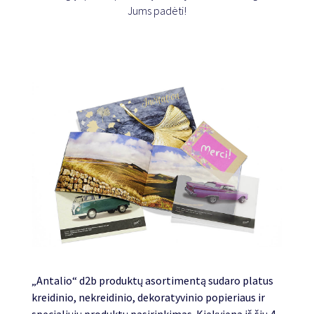
Jums padėti!
„Antalio“ d2b produktų asortimentą sudaro platus
kreidinio, nekreidinio, dekoratyvinio popieriaus ir
specialiųjų produktų pasirinkimas. Kiekviena iš šių 4