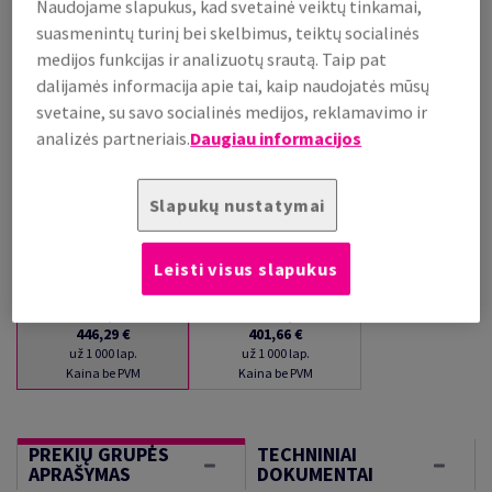
Naudojame slapukus, kad svetainė veiktų tinkamai,
PALAIKOMA SANDĖLYJE
suasmenintų turinį bei skelbimus, teiktų socialinės
Kiekių palyginimas
medijos funkcijas ir analizuotų srautą. Taip pat
dalijamės informacija apie tai, kaip naudojatės mūsų
lap.
svetaine, su savo socialinės medijos, reklamavimo ir
analizės partneriais.
Daugiau informacijos
−
+
Slapukų nustatymai
Leisti visus slapukus
1
lap.
250
lap.
446,29 €
401,66 €
už 1 000 lap.
už 1 000 lap.
Kaina be PVM
Kaina be PVM
PREKIŲ GRUPĖS
TECHNINIAI
APRAŠYMAS
DOKUMENTAI