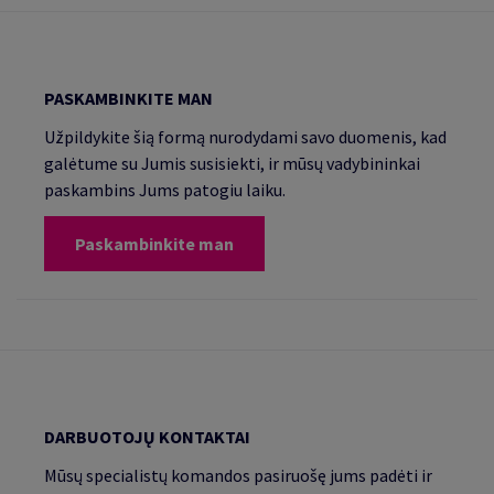
PASKAMBINKITE MAN
Užpildykite šią formą nurodydami savo duomenis, kad
galėtume su Jumis susisiekti, ir mūsų vadybininkai
paskambins Jums patogiu laiku.
Paskambinkite man
DARBUOTOJŲ KONTAKTAI
Mūsų specialistų komandos pasiruošę jums padėti ir