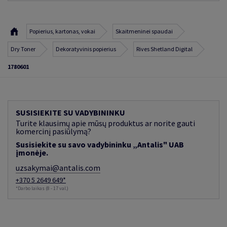
Popierius, kartonas, vokai
Skaitmeninei spaudai
Dry Toner
Dekoratyvinis popierius
Rives Shetland Digital
1780601
SUSISIEKITE SU VADYBININKU
Turite klausimų apie mūsų produktus ar norite gauti
komercinį pasiūlymą?
Susisiekite su savo vadybininku „Antalis" UAB
įmonėje.
uzsakymai@antalis.com
+370 5 2649 649*
*Darbo laikas (8 - 17 val.)