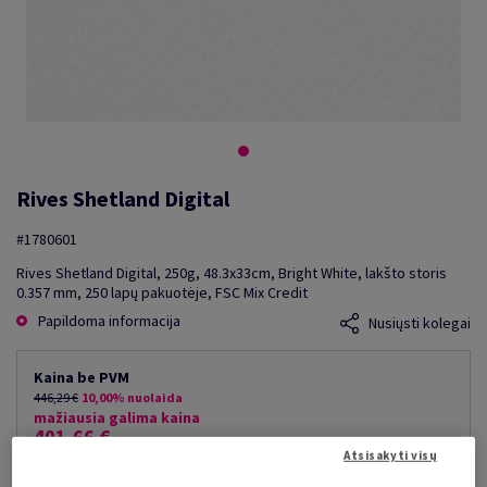
Rives Shetland Digital
#1780601
Rives Shetland Digital, 250g, 48.3x33cm, Bright White, lakšto storis
0.357 mm, 250 lapų pakuotėje, FSC Mix Credit
Papildoma informacija
Nusiųsti kolegai
Kaina be PVM
446,29 €
10,00% nuolaida
mažiausia galima kaina
401,66 €
Atsisakyti visų
už 1 000 lap.
(40 kg )