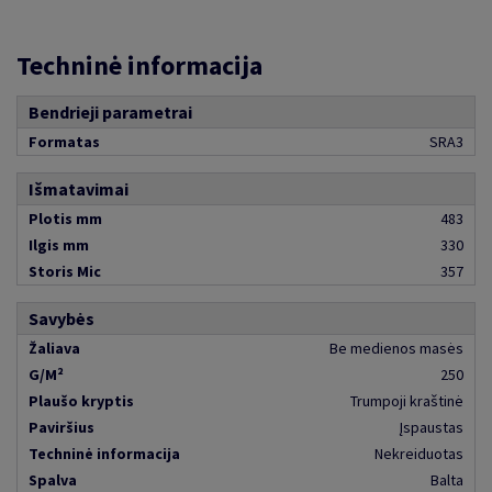
Techninė informacija
Bendrieji parametrai
Formatas
SRA3
Išmatavimai
Plotis mm
483
Ilgis mm
330
Storis Mic
357
Savybės
Žaliava
Be medienos masės
G/M²
250
Plaušo kryptis
Trumpoji kraštinė
Paviršius
Įspaustas
Techninė informacija
Nekreiduotas
Spalva
Balta