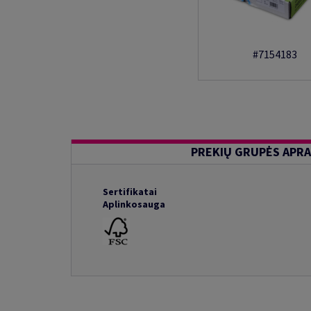
#7154183
PREKIŲ GRUPĖS APR
Sertifikatai
Aplinkosauga