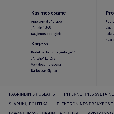
Kas mes esame
Pro
Apie „Antalio" grupę
Popie
„Antalis" UAB
Vaizd
Naujienos ir renginiai
Paka
Švaro
Karjera
Kodėl verta dirbti „Antalyje"?
„Antalio" kultūra
Vertybės ir elgsena
Darbo pasiūlymai
PAGRINDINIS PUSLAPIS
INTERNETINĖS SVETAINĖ
SLAPUKŲ POLITIKA
ELEKTRONINĖS PREKYBOS T
DOVANŲ IR SVETINGUMO POLITIKA
PRISTATYMO