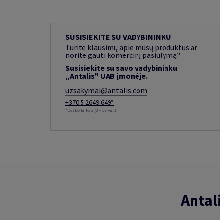
SUSISIEKITE SU VADYBININKU
Turite klausimų apie mūsų produktus ar
norite gauti komercinį pasiūlymą?
Susisiekite su savo vadybininku
„Antalis" UAB įmonėje.
uzsakymai@antalis.com
+370 5 2649 649*
*Darbo laikas (8 - 17 val.)
Antal