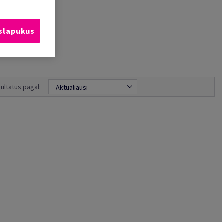
 slapukus
zultatus pagal:
Aktualiausi