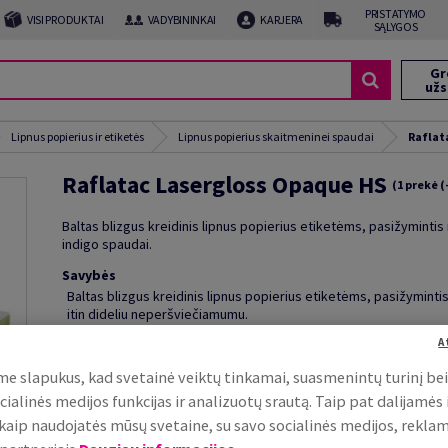
PRISTATYMO
VISI PRODUKTAI
VADYBININKAI
KARJERA
SĄLYGOS
Gr
už
Lipnus popierius ir etiketės
Lipnus popierius skaitmeninei spaudai
Raflat
Raflatac Lasergloss Opaque HS
(1 prekė (
Baltas blizgus kreidinis lipnus popierius etiketėms, pasižymintis
indigo spaudai.
Savybės
Baltas blizgus kreidinis lipnus popierius etiketėms, pasižyminti
itin dideliu neperšviečiamumu.
A
Papildoma informacija
e slapukus, kad svetainė veiktų tinkamai, suasmenintų turinį be
cialinės medijos funkcijas ir analizuotų srautą. Taip pat dalijamės
, kaip naudojatės mūsų svetaine, su savo socialinės medijos, rekla