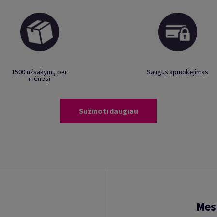
1500 užsakymų per
Saugus apmokėjimas
mėnesį
Sužinoti daugiau
Mes 