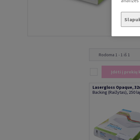
analizės 
Slapu
Rodoma 1 - 1 iš 1
Įdėti į prekių 
Lasergloss Opaque, 32x
Backing (Raižytas), 250 l