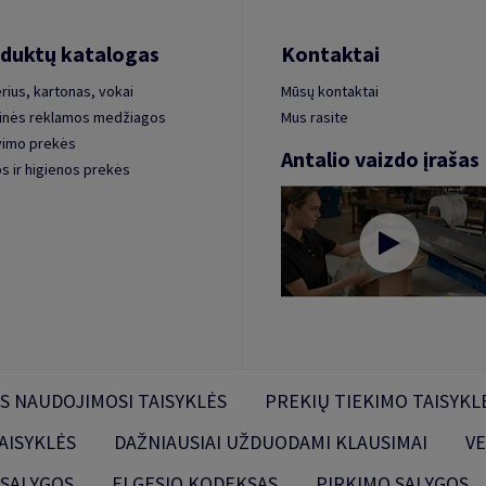
duktų katalogas
Kontaktai
rius, kartonas, vokai
Mūsų kontaktai
inės reklamos medžiagos
Mus rasite
vimo prekės
Antalio vaizdo įrašas
s ir higienos prekės
S NAUDOJIMOSI TAISYKLĖS
PREKIŲ TIEKIMO TAISYKL
AISYKLĖS
DAŽNIAUSIAI UŽDUODAMI KLAUSIMAI
VE
 SĄLYGOS
ELGESIO KODEKSAS
PIRKIMO SĄLYGOS