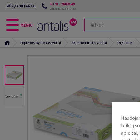
+370 5 2649 649
MŪSŲ KONTAKTAI
Darbo laikas 8-17 val.
MENIU
Popierius, kartonas, vokai
Skaitmeninei spaudai
Dry Toner
Naudojam
teiktų so
apie tai