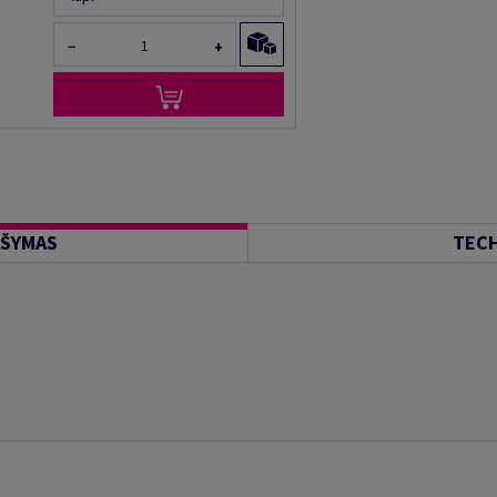
−
+
AŠYMAS
TECH