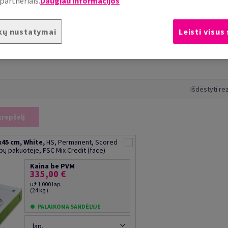
partneriais.
Daugiau informacijos
kų nustatymai
Leisti visus
Išdėstyti re
krepšelį
45 cm, White,
HS, Permanent, Scored
apų pakuotėje, FSC Mix Credit (face)
Kaina be PVM
335,00 €
už 1 000 lap.
(24 kg )
PALAIKOMA SANDĖLYJE
lap.