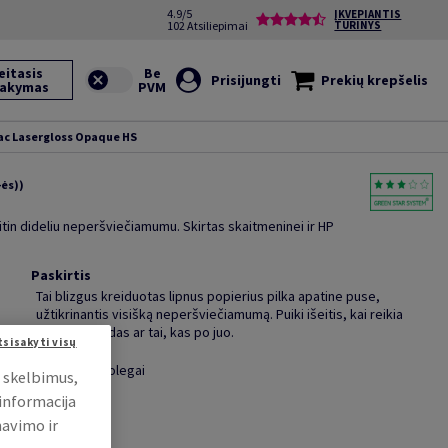
4.9/5
ĮKVEPIANTIS
102 Atsiliepimai
TURINYS
eitasis
Prisijungti
Prekių krepšelis
sakymas
ac Lasergloss Opaque HS
-ės))
 itin dideliu neperšviečiamumu. Skirtas skaitmeninei ir HP
Paskirtis
s
Tai blizgus kreiduotas lipnus popierius pilka apatine puse,
užtikrinantis visišką neperšviečiamumą. Puiki išeitis, kai reikia
paslėpti klaidas ar tai, kas po juo.
tsisakyti visų
Nusiųsti kolegai
i skelbimus,
 informacija
mavimo ir