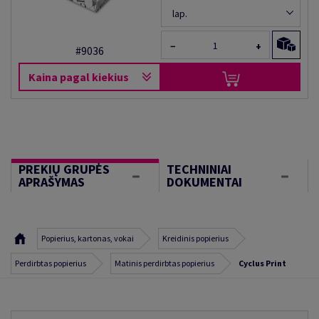
lap.
−
+
#9036
Kaina pagal kiekius
PREKIŲ GRUPĖS
TECHNINIAI
APRAŠYMAS
DOKUMENTAI
Popierius, kartonas, vokai
Kreidinis popierius
Perdirbtas popierius
Matinis perdirbtas popierius
Cyclus Print