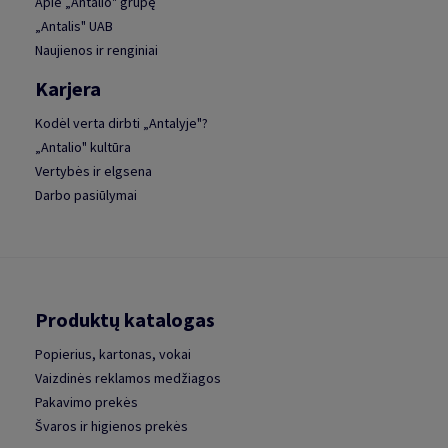
Apie „Antalio" grupę
„Antalis" UAB
Naujienos ir renginiai
Karjera
Kodėl verta dirbti „Antalyje"?
„Antalio" kultūra
Vertybės ir elgsena
Darbo pasiūlymai
Produktų katalogas
Popierius, kartonas, vokai
Vaizdinės reklamos medžiagos
Pakavimo prekės
Švaros ir higienos prekės