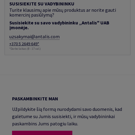
SUSISIEKITE SU VADYBININKU
Turite klausimų apie mūsų produktus ar norite gauti
komercinį pasiūlymą?
Susisiekite su savo vadybininku „Antalis" UAB
įmonėje.
uzsakymai@antalis.com
+370 5 2649 649*
*Darbo laikas (8 - 17 val.)
PASKAMBINKITE MAN
Užpildykite šią formą nurodydami savo duomenis, kad
galėtume su Jumis susisiekti, ir mūsų vadybininkai
paskambins Jums patogiu laiku.