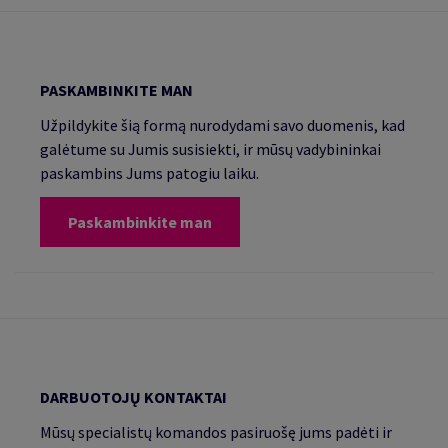
PASKAMBINKITE MAN
Užpildykite šią formą nurodydami savo duomenis, kad
galėtume su Jumis susisiekti, ir mūsų vadybininkai
paskambins Jums patogiu laiku.
Paskambinkite man
DARBUOTOJŲ KONTAKTAI
Mūsų specialistų komandos pasiruošę jums padėti ir