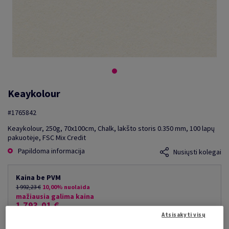
Keaykolour
#1765842
Keaykolour, 250g, 70x100cm, Chalk, lakšto storis 0.350 mm, 100 lapų
pakuotėje, FSC Mix Credit
Papildoma informacija
Nusiųsti kolegai
Kaina be PVM
1 992,23 €
10,00% nuolaida
mažiausia galima kaina
1 793,01 €
Atsisakyti visų
už 1 000 lap.
(175 kg )