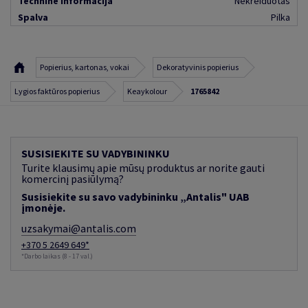
Techninė informacija
Nekreiduotas
Spalva
Pilka
Popierius, kartonas, vokai
Dekoratyvinis popierius
Lygios faktūros popierius
Keaykolour
1765842
SUSISIEKITE SU VADYBININKU
Turite klausimų apie mūsų produktus ar norite gauti
komercinį pasiūlymą?
Susisiekite su savo vadybininku „Antalis" UAB
įmonėje.
uzsakymai@antalis.com
+370 5 2649 649*
*Darbo laikas (8 - 17 val.)