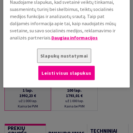
Naudojame slapukus, kad svetainė veiktų tinkamai,
PRISTATYMAS APYTIKSLIAI PER 16 DIENAS (-Ų)
suasmenintų turinį bei skelbimus, teiktų socialinės
(NEGRĄŽINAMA PREKĖ)
medijos funkcijas ir analizuotų srautą. Taip pat
Kiekių palyginimas
dalijamės informacija apie tai, kaip naudojatės mūsų
lap.
svetaine, su savo socialinės medijos, reklamavimo ir
analizės partneriais.
Daugiau informacijos
−
+
Slapukų nustatymai
Leisti visus slapukus
1
lap.
100
lap.
1992,23 €
1793,01 €
už 1 000 lap.
už 1 000 lap.
Kaina be PVM
Kaina be PVM
PREKIŲ
TECHNINIAI