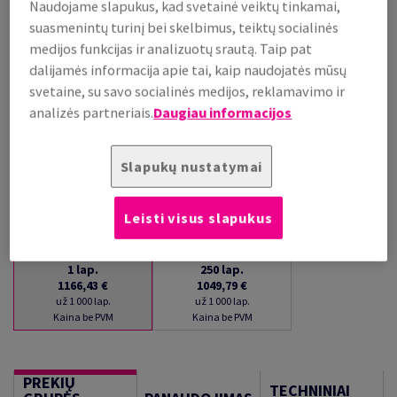
Naudojame slapukus, kad svetainė veiktų tinkamai,
PRISTATYMAS APYTIKSLIAI PER 16 DIENAS (-Ų)
suasmenintų turinį bei skelbimus, teiktų socialinės
(NEGRĄŽINAMA PREKĖ)
medijos funkcijas ir analizuotų srautą. Taip pat
Kiekių palyginimas
dalijamės informacija apie tai, kaip naudojatės mūsų
lap.
svetaine, su savo socialinės medijos, reklamavimo ir
analizės partneriais.
Daugiau informacijos
−
+
Slapukų nustatymai
Leisti visus slapukus
1
lap.
250
lap.
1166,43 €
1049,79 €
už 1 000 lap.
už 1 000 lap.
Kaina be PVM
Kaina be PVM
PREKIŲ
TECHNINIAI