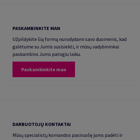
PASKAMBINKITE MAN
Užpildykite šią formą nurodydami savo duomenis, kad
galėtume su Jumis susisiekti, ir mūsų vadybininkai
paskambins Jums patogiu laiku.
Paskambinkite man
DARBUOTOJŲ KONTAKTAI
Mūsų specialistų komandos pasiruošę jums padėti ir