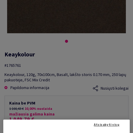
Keaykolour
#1765761
Keaykolour, 120g, 70x100cm, Basalt, lakšto storis 0.170 mm, 250 lapų
pakuotėje, FSC Mix Credit
Papildoma informacija
Nusiųsti kolegai
Kaina be PVM
1 166,43 €
10,00% nuolaida
mažiausia galima kaina
1 049,79 €
Atsisakyti visų
už 1 000 lap.
(84 kg )