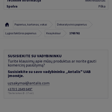
Techninė informacija
Nekreiduotas
Spalva
Pilka
Popierius, kartonas, vokai
Dekoratyvinis popierius
Lygios faktūros popierius
Keaykolour
1765761
SUSISIEKITE SU VADYBININKU
Turite klausimų apie mūsų produktus ar norite gauti
komercinį pasiūlymą?
Susisiekite su savo vadybininku „Antalis" UAB
įmonėje.
uzsakymai@antalis.com
+370 5 2649 649*
*Darbo laikas (8 - 17 val.)