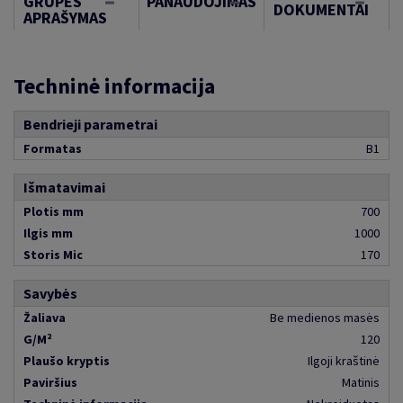
GRUPĖS
PANAUDOJIMAS
DOKUMENTAI
APRAŠYMAS
Techninė informacija
Bendrieji parametrai
Formatas
B1
Išmatavimai
Plotis mm
700
Ilgis mm
1000
Storis Mic
170
Savybės
Žaliava
Be medienos masės
G/M²
120
Plaušo kryptis
Ilgoji kraštinė
Paviršius
Matinis