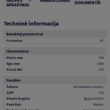
GRUPĖS
PANAUDOJIMAS
DOKUMENTAI
APRAŠYMAS
Techninė informacija
Bendrieji parametrai
Formatas
B1
Išmatavimai
Plotis mm
700
Ilgis mm
1000
Storis Mic
170
Savybės
Žaliava
Be medienos masės
G/M²
120
Plaušo kryptis
Ilgoji kraštinė
Paviršius
Matinis