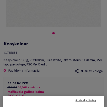
Keaykolour
#1765654
Keaykolour, 120g, 70x100cm, Pure White, lakšto storis 0.170 mm, 250
lapų pakuotėje, FSC Mix Credit
Papildoma informacija
Nusiųsti kolegai
Kaina be PVM
956,26 €
10,00% nuolaida
mažiausia galima kaina
860,63 €
Atsisakyti visų
už 1 000 lap.
(84 kg )