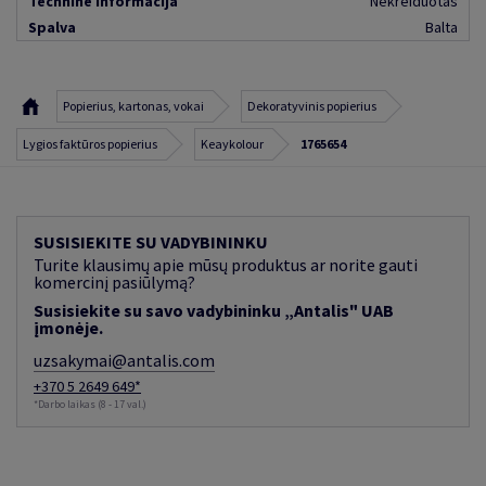
Techninė informacija
Nekreiduotas
Spalva
Balta
Popierius, kartonas, vokai
Dekoratyvinis popierius
Lygios faktūros popierius
Keaykolour
1765654
SUSISIEKITE SU VADYBININKU
Turite klausimų apie mūsų produktus ar norite gauti
komercinį pasiūlymą?
Susisiekite su savo vadybininku „Antalis" UAB
įmonėje.
uzsakymai@antalis.com
+370 5 2649 649*
*Darbo laikas (8 - 17 val.)