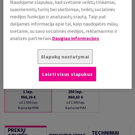
Naudojame slapukus, kad svetainė veiktų tinkamai,
PRISTATYMAS APYTIKSLIAI PER 16 DIENAS (-Ų)
suasmenintų turinį bei skelbimus, teiktų socialinės
(NEGRĄŽINAMA PREKĖ)
medijos funkcijas ir analizuotų srautą. Taip pat
Kiekių palyginimas
dalijamės informacija apie tai, kaip naudojatės mūsų
lap.
svetaine, su savo socialinės medijos, reklamavimo ir
analizės partneriais.
Daugiau informacijos
−
+
Slapukų nustatymai
Leisti visus slapukus
1
lap.
250
lap.
956,26 €
860,63 €
už 1 000 lap.
už 1 000 lap.
Kaina be PVM
Kaina be PVM
PREKIŲ
TECHNINIAI