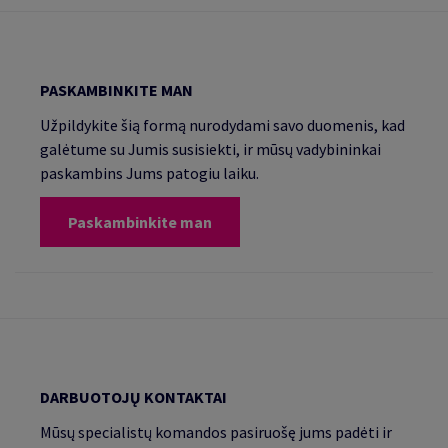
PASKAMBINKITE MAN
Užpildykite šią formą nurodydami savo duomenis, kad
galėtume su Jumis susisiekti, ir mūsų vadybininkai
paskambins Jums patogiu laiku.
Paskambinkite man
DARBUOTOJŲ KONTAKTAI
Mūsų specialistų komandos pasiruošę jums padėti ir