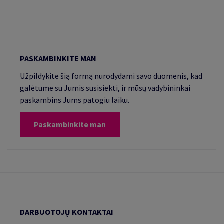
PASKAMBINKITE MAN
Užpildykite šią formą nurodydami savo duomenis, kad
galėtume su Jumis susisiekti, ir mūsų vadybininkai
paskambins Jums patogiu laiku.
Paskambinkite man
DARBUOTOJŲ KONTAKTAI