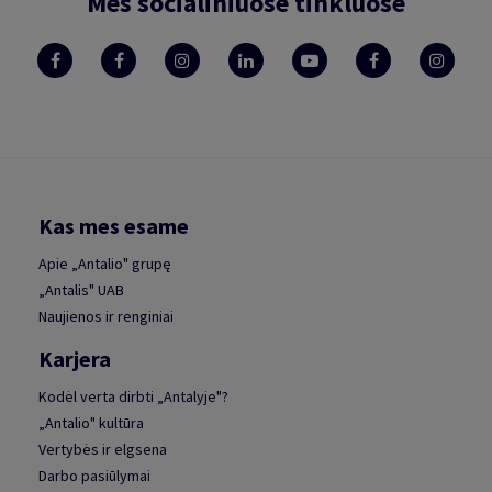
Mes socialiniuose tinkluose
Kas mes esame
Apie „Antalio" grupę
„Antalis" UAB
Naujienos ir renginiai
Karjera
Kodėl verta dirbti „Antalyje"?
„Antalio" kultūra
Vertybės ir elgsena
Darbo pasiūlymai