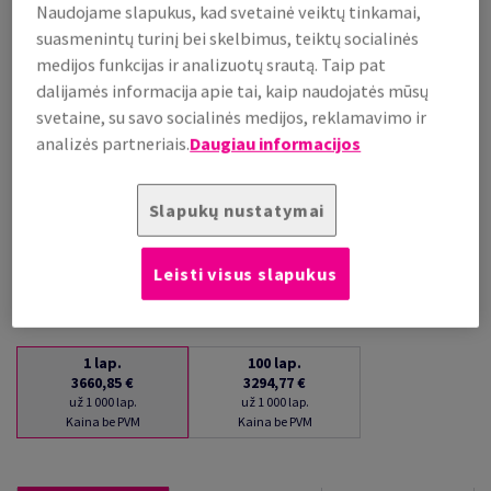
Naudojame slapukus, kad svetainė veiktų tinkamai,
už 1 000 lap.
suasmenintų turinį bei skelbimus, teiktų socialinės
(220 kg )
medijos funkcijas ir analizuotų srautą. Taip pat
PALAIKOMA SANDĖLYJE
dalijamės informacija apie tai, kaip naudojatės mūsų
Kiekių palyginimas
svetaine, su savo socialinės medijos, reklamavimo ir
lap.
analizės partneriais.
Daugiau informacijos
−
+
Slapukų nustatymai
Leisti visus slapukus
1
lap.
100
lap.
3660,85 €
3294,77 €
už 1 000 lap.
už 1 000 lap.
Kaina be PVM
Kaina be PVM