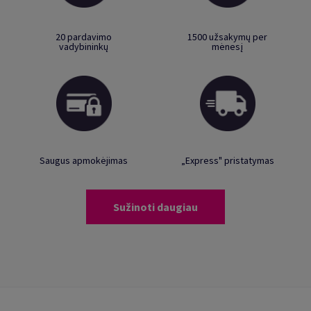
20 pardavimo
1500 užsakymų per
vadybininkų
mėnesį
Saugus apmokėjimas
„Express" pristatymas
Sužinoti daugiau