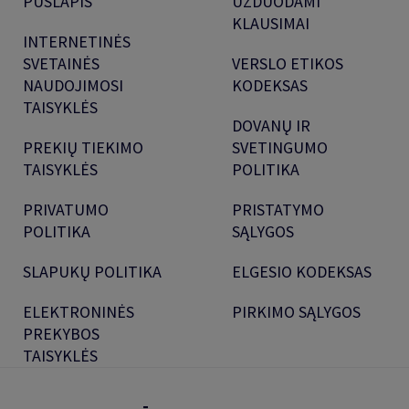
PUSLAPIS
UŽDUODAMI
KLAUSIMAI
INTERNETINĖS
SVETAINĖS
VERSLO ETIKOS
NAUDOJIMOSI
KODEKSAS
TAISYKLĖS
DOVANŲ IR
PREKIŲ TIEKIMO
SVETINGUMO
TAISYKLĖS
POLITIKA
PRIVATUMO
PRISTATYMO
POLITIKA
SĄLYGOS
SLAPUKŲ POLITIKA
ELGESIO KODEKSAS
ELEKTRONINĖS
PIRKIMO SĄLYGOS
PREKYBOS
TAISYKLĖS