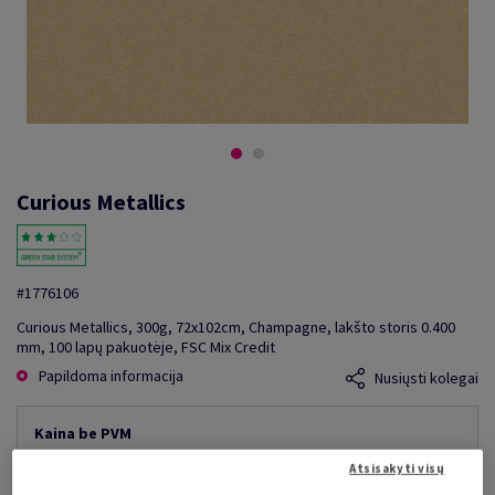
Curious Metallics
#1776106
Curious Metallics, 300g, 72x102cm, Champagne, lakšto storis 0.400
mm, 100 lapų pakuotėje, FSC Mix Credit
Papildoma informacija
Nusiųsti kolegai
Kaina be PVM
3 660,85 €
10,00% nuolaida
Atsisakyti visų
mažiausia galima kaina
3 294,77 €