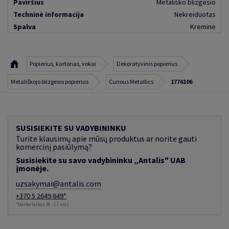
Paviršius
Metališko blizgesio
Techninė informacija
Nekreiduotas
Spalva
Kreminė
Popierius, kartonas, vokai
Dekoratyvinis popierius
Metališkojo blizgesio popierius
Curious Metallics
1776106
SUSISIEKITE SU VADYBININKU
Turite klausimų apie mūsų produktus ar norite gauti
komercinį pasiūlymą?
Susisiekite su savo vadybininku „Antalis" UAB
įmonėje.
uzsakymai@antalis.com
+370 5 2649 649*
*Darbo laikas (8 - 17 val.)