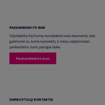
PASKAMBINKITE MAN
Užpildykite šią formą nurodydami savo duomenis, kad
galėtume su Jumis susisiekti, ir mūsų vadybininkai
paskambins Jums patogiu laiku.
Paskambinkite man
DARBUOTOJŲ KONTAKTAI