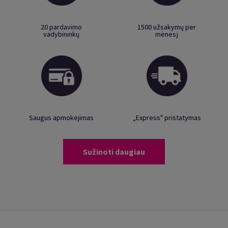
20 pardavimo
1500 užsakymų per
vadybininkų
mėnesį
Saugus apmokėjimas
„Express" pristatymas
Sužinoti daugiau