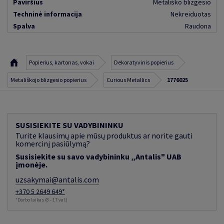
Paviršius
Metališko blizgesio
Techninė informacija
Nekreiduotas
Spalva
Raudona
Popierius, kartonas, vokai
Dekoratyvinis popierius
Metališkojo blizgesio popierius
Curious Metallics
1776025
SUSISIEKITE SU VADYBININKU
Turite klausimų apie mūsų produktus ar norite gauti
komercinį pasiūlymą?
Susisiekite su savo vadybininku „Antalis" UAB
įmonėje.
uzsakymai@antalis.com
+370 5 2649 649*
*Darbo laikas (8 - 17 val.)