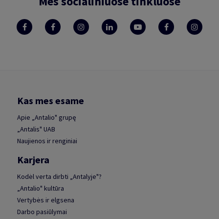
Mes socialiniuose tinkluose
Kas mes esame
Apie „Antalio" grupę
„Antalis" UAB
Naujienos ir renginiai
Karjera
Kodėl verta dirbti „Antalyje"?
„Antalio" kultūra
Vertybės ir elgsena
Darbo pasiūlymai