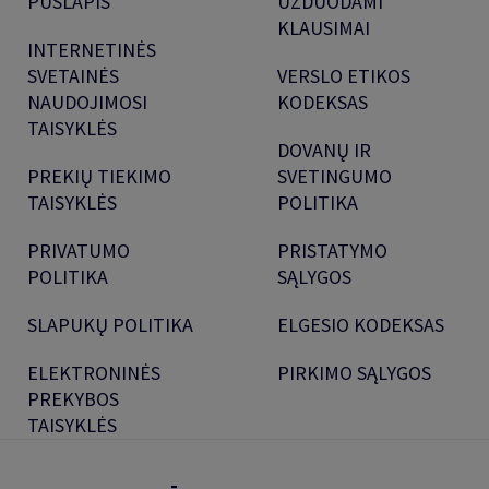
PUSLAPIS
UŽDUODAMI
KLAUSIMAI
INTERNETINĖS
SVETAINĖS
VERSLO ETIKOS
NAUDOJIMOSI
KODEKSAS
TAISYKLĖS
DOVANŲ IR
PREKIŲ TIEKIMO
SVETINGUMO
TAISYKLĖS
POLITIKA
PRIVATUMO
PRISTATYMO
POLITIKA
SĄLYGOS
SLAPUKŲ POLITIKA
ELGESIO KODEKSAS
ELEKTRONINĖS
PIRKIMO SĄLYGOS
PREKYBOS
TAISYKLĖS