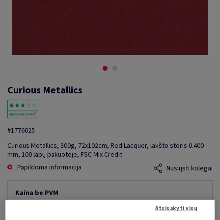
Curious Metallics
#1776025
Curious Metallics, 300g, 72x102cm, Red Lacquer, lakšto storis 0.400
mm, 100 lapų pakuotėje, FSC Mix Credit
Papildoma informacija
Nusiųsti kolegai
Kaina be PVM
4 218,09 €
10,00% nuolaida
Atsisakyti visų
mažiausia galima kaina
3 796,28 €