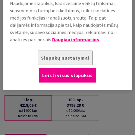
Naudojame slapukus, kad svetainė veiktų tinkamai,
už 1 000 lap.
suasmenintų turinį bei skelbimus, teiktų socialinės
(220 kg )
medijos funkcijas ir analizuotų srautą. Taip pat
PALAIKOMA SANDĖLYJE
dalijamės informacija apie tai, kaip naudojatės mūsų
Kiekių palyginimas
svetaine, su savo socialinės medijos, reklamavimo ir
lap.
analizės partneriais.
Daugiau informacijos
−
+
Slapukų nustatymai
Leisti visus slapukus
1
lap.
100
lap.
4218,09 €
3796,28 €
už 1 000 lap.
už 1 000 lap.
Kaina be PVM
Kaina be PVM