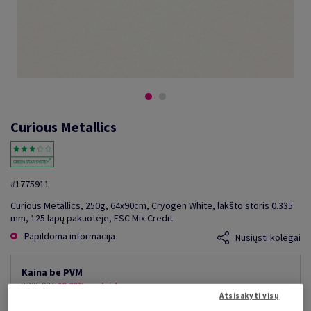
Curious Metallics
#1775911
Curious Metallics, 250g, 64x90cm, Cryogen White, lakšto storis 0.335
mm, 125 lapų pakuotėje, FSC Mix Credit
Papildoma informacija
Nusiųsti kolegai
Kaina be PVM
2 206,98 €
10,00% nuolaida
Atsisakyti visų
mažiausia galima kaina
1 986,28 €