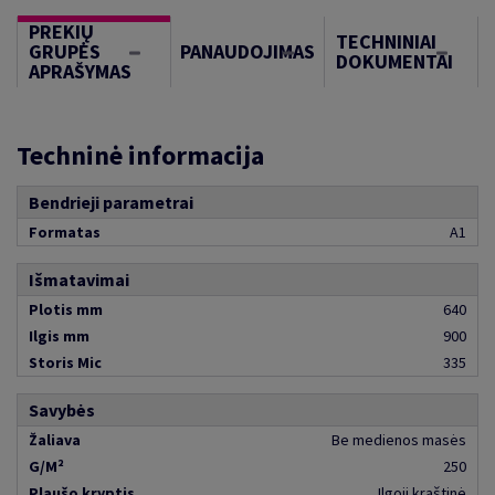
PREKIŲ
TECHNINIAI
GRUPĖS
PANAUDOJIMAS
DOKUMENTAI
APRAŠYMAS
Techninė informacija
Bendrieji parametrai
Formatas
A1
Išmatavimai
Plotis mm
640
Ilgis mm
900
Storis Mic
335
Savybės
Žaliava
Be medienos masės
G/M²
250
Plaušo kryptis
Ilgoji kraštinė