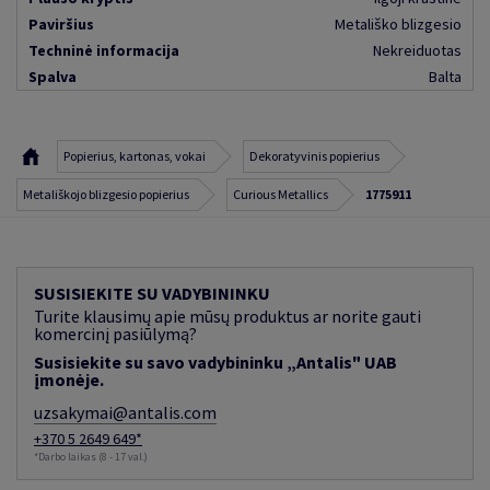
Paviršius
Metališko blizgesio
Techninė informacija
Nekreiduotas
Spalva
Balta
Popierius, kartonas, vokai
Dekoratyvinis popierius
Metališkojo blizgesio popierius
Curious Metallics
1775911
SUSISIEKITE SU VADYBININKU
Turite klausimų apie mūsų produktus ar norite gauti
komercinį pasiūlymą?
Susisiekite su savo vadybininku „Antalis" UAB
įmonėje.
uzsakymai@antalis.com
+370 5 2649 649*
*Darbo laikas (8 - 17 val.)