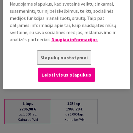
Naudojame slapukus, kad svetainė veiktų tinkamai,
už 1 000 lap.
suasmenintų turinį bei skelbimus, teiktų socialinės
(144 kg )
medijos funkcijas ir analizuotų srautą. Taip pat
PRISTATYMAS APYTIKSLIAI PER 15 DIENAS (-Ų)
dalijamės informacija apie tai, kaip naudojatės mūsų
(NEGRĄŽINAMA PREKĖ)
svetaine, su savo socialinės medijos, reklamavimo ir
Kiekių palyginimas
analizės partneriais.
Daugiau informacijos
lap.
Slapukų nustatymai
−
+
Leisti visus slapukus
1
lap.
125
lap.
2206,98 €
1986,28 €
už 1 000 lap.
už 1 000 lap.
Kaina be PVM
Kaina be PVM