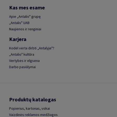
Kas mes esame
Apie „Antalio" grupę
„Antalis" UAB
Naujienos ir renginiai
Karjera
Kodėl verta dirbti „Antalyje"?
„Antalio" kultūra
Vertybės ir elgsena
Darbo pasiūlymai
Produktų katalogas
Popierius, kartonas, vokai
Vaizdinės reklamos medžiagos