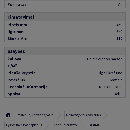
Formatas
A2
Išmatavimai
Plotis mm
450
Ilgis mm
640
Storis Mic
117
Savybės
Žaliava
Be medienos masės
G/M²
90
Plaušo kryptis
Ilgoji kraštinė
Paviršius
Matinis
Techninė informacija
Nekreiduotas
Spalva
Balta
Popierius, kartonas, vokai
Dekoratyvinis popierius
Lygios faktūros popierius
Conqueror Wove
1764416