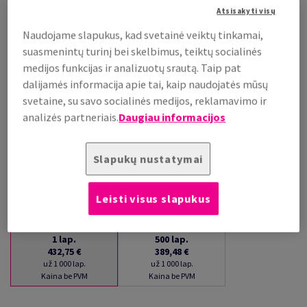
Atsisakyti visų
už 1 000 lap.
(26 kg )
Naudojame slapukus, kad svetainė veiktų tinkamai,
PRISTATYMAS APYTIKSLIAI PER 16 DIENAS (-Ų)
suasmenintų turinį bei skelbimus, teiktų socialinės
(NEGRĄŽINAMA PREKĖ)
medijos funkcijas ir analizuotų srautą. Taip pat
Kiekių palyginimas
dalijamės informacija apie tai, kaip naudojatės mūsų
lap.
svetaine, su savo socialinės medijos, reklamavimo ir
analizės partneriais.
Daugiau informacijos
−
+
Slapukų nustatymai
Leisti visus slapukus
1
lap.
500
lap.
432,75 €
389,48 €
už 1 000 lap.
už 1 000 lap.
Kaina be PVM
Kaina be PVM