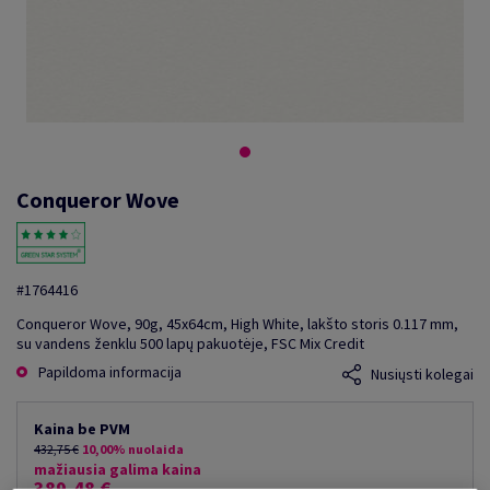
Conqueror Wove
#1764416
Conqueror Wove, 90g, 45x64cm, High White, lakšto storis 0.117 mm,
su vandens ženklu 500 lapų pakuotėje, FSC Mix Credit
Papildoma informacija
Nusiųsti kolegai
Kaina be PVM
432,75 €
10,00% nuolaida
mažiausia galima kaina
389,48 €