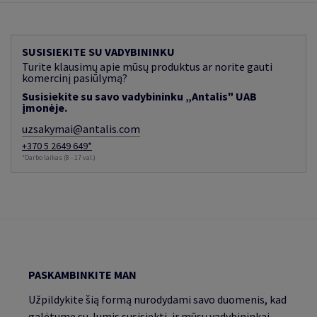
SUSISIEKITE SU VADYBININKU
Turite klausimų apie mūsų produktus ar norite gauti
komercinį pasiūlymą?
Susisiekite su savo vadybininku „Antalis" UAB
įmonėje.
uzsakymai@antalis.com
+370 5 2649 649*
*Darbo laikas (8 - 17 val.)
PASKAMBINKITE MAN
Užpildykite šią formą nurodydami savo duomenis, kad
galėtume su Jumis susisiekti, ir mūsų vadybininkai