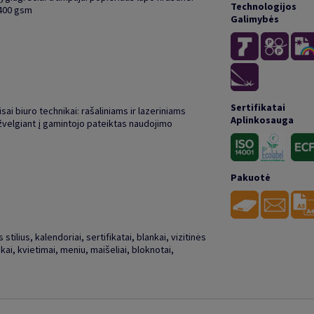
Technologijos
 400 gsm
Galimybės
Sertifikatai
isai biuro technikai: rašaliniams ir lazeriniams
Aplinkosauga
žvelgiant į gamintojo pateiktas naudojimo
Pakuotė
stilius, kalendoriai, sertifikatai, blankai, vizitinės
kai, kvietimai, meniu, maišeliai, bloknotai,