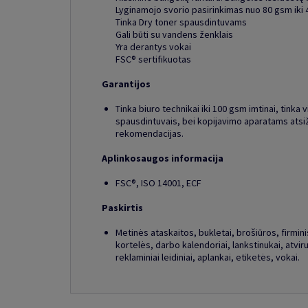
Lyginamojo svorio pasirinkimas nuo 80 gsm iki
Tinka Dry toner spausdintuvams
Gali būti su vandens ženklais
Yra derantys vokai
FSC® sertifikuotas
Garantijos
Tinka biuro technikai iki 100 gsm imtinai, tinka v
spausdintuvais, bei kopijavimo aparatams atsi
rekomendacijas.
Aplinkosaugos informacija
FSC®, ISO 14001, ECF
Paskirtis
Metinės ataskaitos, bukletai, brošiūros, firminis 
kortelės, darbo kalendoriai, lankstinukai, atviru
reklaminiai leidiniai, aplankai, etiketės, vokai.