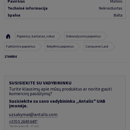
Paviršius
Matinis
Techninė informacija
Nekreiduotas
Spalva
Balta
Popierius, kartonas, vokai
Dekoratyvinis popierius
Faktūrinis popierius
Reljefinis popierius
Conqueror Laid
1764954
SUSISIEKITE SU VADYBININKU
Turite klausimų apie mūsų produktus ar norite gauti
komercinį pasiūlymą?
Susisiekite su savo vadybininku „Antalis" UAB
įmonėje.
uzsakymai@antalis.com
+370 5 2649 649*
*Darbo laikas (8 - 17 val.)