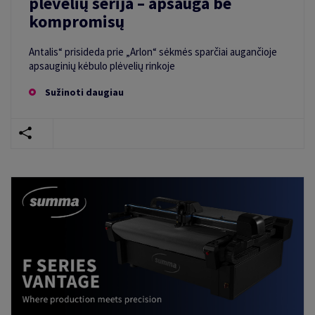
plėvelių serija – apsauga be
kompromisų
Antalis“ prisideda prie „Arlon“ sėkmės sparčiai augančioje
apsauginių kėbulo plėvelių rinkoje
Sužinoti daugiau