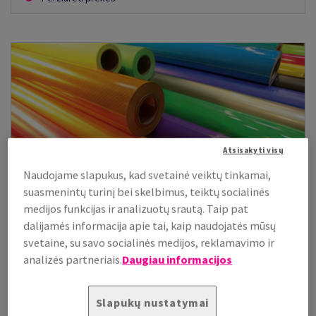
Atsisakyti visų
Naudojame slapukus, kad svetainė veiktų tinkamai,
suasmenintų turinį bei skelbimus, teiktų socialinės
medijos funkcijas ir analizuotų srautą. Taip pat
dalijamės informacija apie tai, kaip naudojatės mūsų
svetaine, su savo socialinės medijos, reklamavimo ir
analizės partneriais.
Daugiau informacijos
Vaizdinės reklamos produktai
Sužinokite apie pažangiausių produktų, įrankių ir įrangos
skirtos Jūsų vaizdinei reklamai kurti pasirinkimą.
Slapukų nustatymai