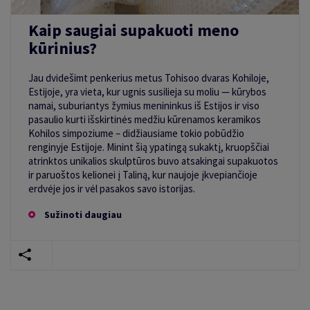
Kaip saugiai supakuoti meno
kūrinius?
Jau dvidešimt penkerius metus Tohisoo dvaras Kohiloje,
Estijoje, yra vieta, kur ugnis susilieja su moliu — kūrybos
namai, suburiantys žymius menininkus iš Estijos ir viso
pasaulio kurti išskirtinės medžiu kūrenamos keramikos
Kohilos simpoziume – didžiausiame tokio pobūdžio
renginyje Estijoje. Minint šią ypatingą sukaktį, kruopščiai
atrinktos unikalios skulptūros buvo atsakingai supakuotos
ir paruoštos kelionei į Taliną, kur naujoje įkvepiančioje
erdvėje jos ir vėl pasakos savo istorijas.
Sužinoti daugiau