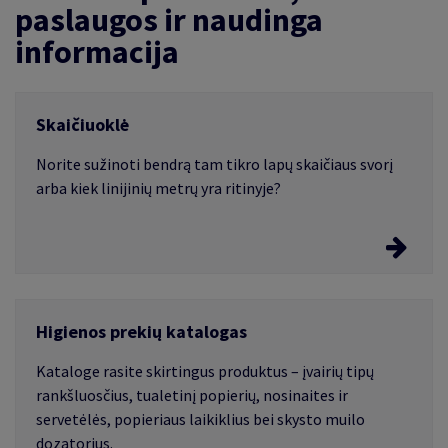
paslaugos ir naudinga
informacija
Skaičiuoklė
Norite sužinoti bendrą tam tikro lapų skaičiaus svorį
arba kiek linijinių metrų yra ritinyje?
Ritinių ir lapų skaičiuoklė
Higienos prekių katalogas
Norite sužinoti bendrą tam tikro lapų skaičiaus svorį
arba kiek linijinių metrų yra ritinyje?
Kataloge rasite skirtingus produktus – įvairių tipų
rankšluosčius, tualetinį popierių, nosinaites ir
servetėlės, popieriaus laikiklius bei skysto muilo
dozatorius.