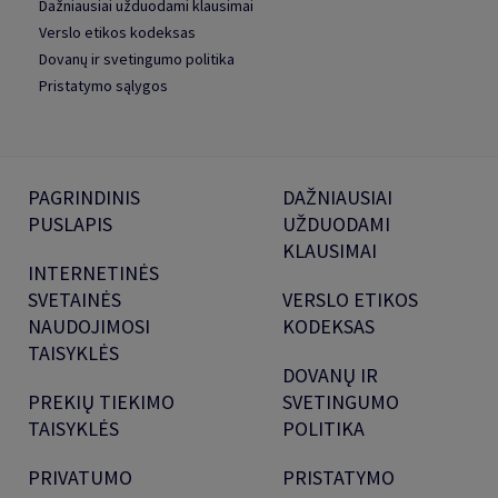
Dažniausiai užduodami klausimai
Verslo etikos kodeksas
Dovanų ir svetingumo politika
Pristatymo sąlygos
PAGRINDINIS
DAŽNIAUSIAI
PUSLAPIS
UŽDUODAMI
KLAUSIMAI
INTERNETINĖS
SVETAINĖS
VERSLO ETIKOS
NAUDOJIMOSI
KODEKSAS
TAISYKLĖS
DOVANŲ IR
PREKIŲ TIEKIMO
SVETINGUMO
TAISYKLĖS
POLITIKA
PRIVATUMO
PRISTATYMO