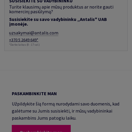
SUSISIEKITE SU VADYBININKU
Turite klausimų apie mūsų produktus ar norite gauti
komercinį pasiūlymą?
Susisiekite su savo vadybininku „Antalis" UAB
įmonėje.
uzsakymai@antalis.com
+370 5 2649 649*
*Darbo laikas (8 - 17 val.)
PASKAMBINKITE MAN
Užpildykite šią formą nurodydami savo duomenis, kad
galėtume su Jumis susisiekti, ir mūsų vadybininkai
paskambins Jums patogiu laiku.