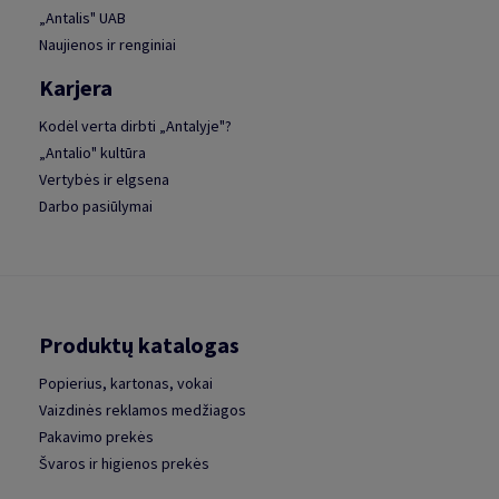
„Antalis" UAB
Naujienos ir renginiai
Karjera
Kodėl verta dirbti „Antalyje"?
„Antalio" kultūra
Vertybės ir elgsena
Darbo pasiūlymai
Produktų katalogas
Popierius, kartonas, vokai
Vaizdinės reklamos medžiagos
Pakavimo prekės
Švaros ir higienos prekės