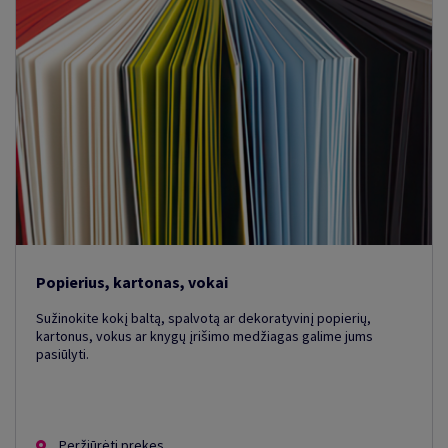
Popierius, kartonas, vokai
Sužinokite kokį baltą, spalvotą ar dekoratyvinį popierių,
kartonus, vokus ar knygų įrišimo medžiagas galime jums
pasiūlyti.
Peržiūrėti prekes