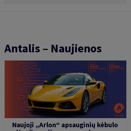
Pakavimo produktų ir paslaugų katalogai
Dėžės, lipnios juostos, pakavimo plėvelės, pakavimo
įrenginiai ir įrankiai, įvairūs sprendimai ženklinimui bei
kt.
Antalis – Naujienos
Naujoji „Arlon“ apsauginių kėbulo