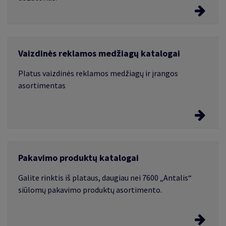
Higienos prekių katalogas
Vaizdinės reklamos medžiagų katalogai
Atsakingai kuriama vertės grandinė nuo medžio
nukirtimo miške iki galutinio produkto sukūrimo,
Platus vaizdinės reklamos medžiagų ir įrangos
užtikrina, kad KATRIN produktai ir paslaugos būtų
asortimentas
tvarūs.
Vaizdinės reklamos medžiagos ir įranga
Pakavimo produktų katalogai
Išsirinkite tinkamiausias vaizdinės reklamos
medžiagas
Galite rinktis iš plataus, daugiau nei 7600 „Antalis“
siūlomų pakavimo produktų asortimento.