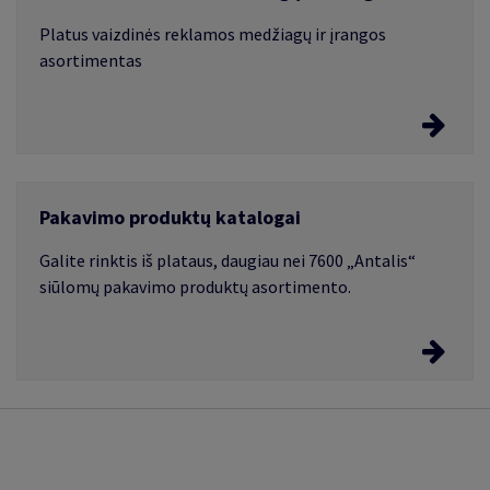
Atsakingai kuriama vertės grandinė nuo medžio
nukirtimo miške iki galutinio produkto sukūrimo,
Platus vaizdinės reklamos medžiagų ir įrangos
užtikrina, kad KATRIN produktai ir paslaugos būtų
asortimentas
tvarūs.
Vaizdinės reklamos medžiagos ir įranga
Pakavimo produktų katalogai
Išsirinkite tinkamiausias vaizdinės reklamos
medžiagas
Galite rinktis iš plataus, daugiau nei 7600 „Antalis“
siūlomų pakavimo produktų asortimento.
Pakavimo produktų ir paslaugų katalogai
Dėžės, lipnios juostos, pakavimo plėvelės, pakavimo
įrenginiai ir įrankiai, įvairūs sprendimai ženklinimui bei