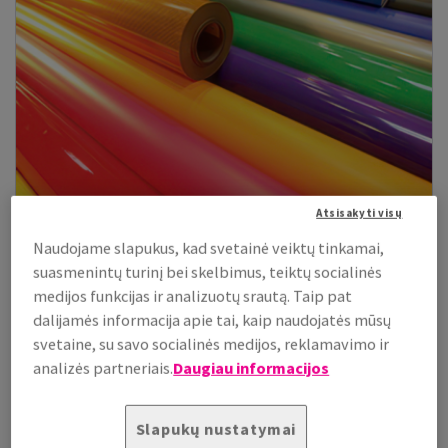
Atsisakyti visų
Naudojame slapukus, kad svetainė veiktų tinkamai,
Vaizdinės reklamos produktai
suasmenintų turinį bei skelbimus, teiktų socialinės
Sužinokite apie pažangiausių produktų, įrankių ir įrangos
medijos funkcijas ir analizuotų srautą. Taip pat
skirtos Jūsų vaizdinei reklamai kurti pasirinkimą.
dalijamės informacija apie tai, kaip naudojatės mūsų
svetaine, su savo socialinės medijos, reklamavimo ir
analizės partneriais.
Daugiau informacijos
Peržiūrėti prekes
Slapukų nustatymai