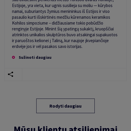
Estijoje, yra vieta, kur ugnis susilieja su moliu — kūrybos
namai, suburiantys žymius menininkus iš Estijos ir viso
pasaulio kurti išskirtinės medžiu kūrenamos keramikos
Kohilos simpoziume – didžiausiame tokio pobūdžio
renginyje Estijoje. Minint šią ypatingą sukaktį, kruopščiai
atrinktos unikalios skulptūros buvo atsakingai supakuotos
ir paruoštos kelionei į Taliną, kur naujoje įkvepiančioje
erdvėje jos ir vėl pasakos savo istorijas.
Sužinoti daugiau
Rodyti daugiau
Mūsų klientų atsiliepimai