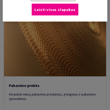
Leisti visus slapukus
Pakavimo prekės
Atraskite mūsų pakavimo produktus, įrenginius ir pakavimo
sprendimus.