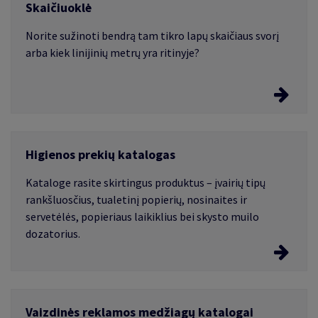
Skaičiuoklė
Norite sužinoti bendrą tam tikro lapų skaičiaus svorį
arba kiek linijinių metrų yra ritinyje?
Ritinių ir lapų skaičiuoklė
Higienos prekių katalogas
Norite sužinoti bendrą tam tikro lapų skaičiaus svorį
arba kiek linijinių metrų yra ritinyje?
Kataloge rasite skirtingus produktus – įvairių tipų
rankšluosčius, tualetinį popierių, nosinaites ir
servetėlės, popieriaus laikiklius bei skysto muilo
dozatorius.
Higienos prekių katalogas
Vaizdinės reklamos medžiagų katalogai