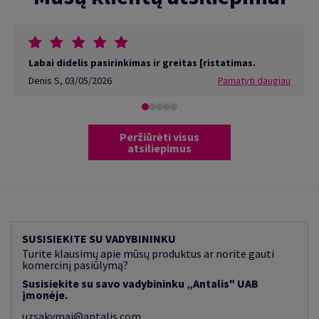
Labai didelis pasirinkimas ir greitas [ristatimas.
Denis S
,
03/05/2026
Pamatyti daugiau
Peržiūrėti visus
atsiliepimus
SUSISIEKITE SU VADYBININKU
Turite klausimų apie mūsų produktus ar norite gauti
komercinį pasiūlymą?
Susisiekite su savo vadybininku „Antalis" UAB
įmonėje.
uzsakymai@antalis.com