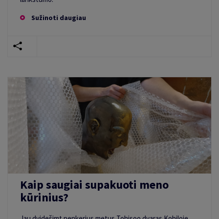
Sužinoti daugiau
Kaip saugiai supakuoti meno
kūrinius?
Jau dvidešimt penkerius metus Tohisoo dvaras Kohiloje,