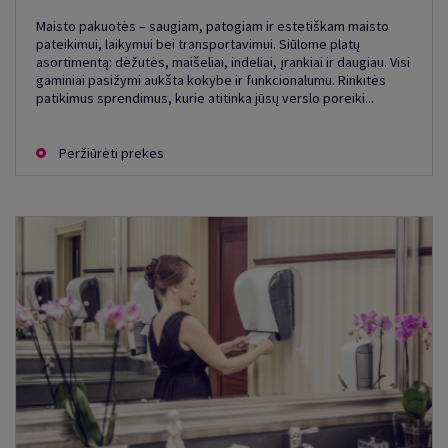
Maisto pakuotės – saugiam, patogiam ir estetiškam maisto
pateikimui, laikymui bei transportavimui. Siūlome platų
asortimentą: dėžutės, maišeliai, indeliai, įrankiai ir daugiau. Visi
gaminiai pasižymi aukšta kokybe ir funkcionalumu. Rinkitės
patikimus sprendimus, kurie atitinka jūsų verslo poreiki...
Peržiūrėti prekes