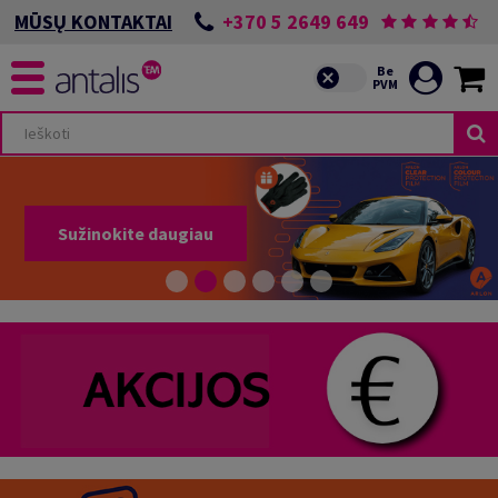
+370 5 2649 649
MŪSŲ KONTAKTAI
Sužinokite daugiau