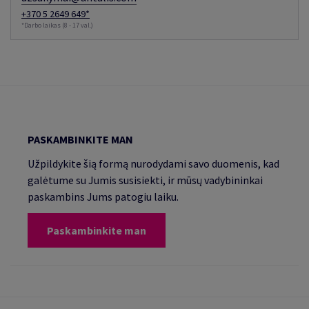
+370 5 2649 649*
*Darbo laikas (8 - 17 val.)
PASKAMBINKITE MAN
Užpildykite šią formą nurodydami savo duomenis, kad
galėtume su Jumis susisiekti, ir mūsų vadybininkai
paskambins Jums patogiu laiku.
Paskambinkite man