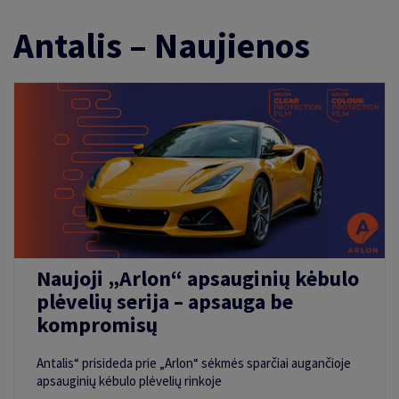
kt.
Antalis – Naujienos
Naujoji „Arlon“ apsauginių kėbulo
plėvelių serija – apsauga be
kompromisų
Antalis“ prisideda prie „Arlon“ sėkmės sparčiai augančioje
apsauginių kėbulo plėvelių rinkoje