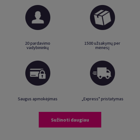
20 pardavimo
1500 užsakymų per
vadybininkų
mėnesį
Saugus apmokėjimas
„Express" pristatymas
Sužinoti daugiau